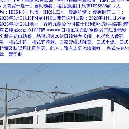
- 快閃買一送一】自助晚餐｜復活節適用 只需HK$886起（人
均：HK$443；原價：HK$1,624） 優惠詳情： 優惠開售日子：
2026年3月31日9PM至4月6日開售適用日期：2026年4月1日起至
2026年4月26日地址：香港九龍尖沙咀梳士巴利道41號再臨閣 (南
座四樓)klook: 立即訂購 ===== 日韓風味自助晚餐 於再臨閣體驗
全新主題自助餐，品嚐超過20款日韓特色美饌，包括燉人參雞
湯、韓式炸雞、韓式五花腩、自家製韓式醃菜、日式串燒、日式
拉麵及味噌燒比目魚等。此外，還有人氣冰鎮海鮮 、各式特色
律、壽司刺