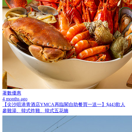
著數優惠
4 months ago
【尖沙咀港青酒店YMCA再臨閣自助餐買一送一】$443歎人
參雞湯、韓式炸雞、韓式五花腩