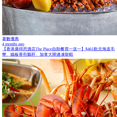
著數優惠
4 months ago
【香港康得思酒店The Place自助餐買一送一】$461歎北海道毛
蟹、鐵板香煎鵝肝、加拿大開邊凍龍蝦