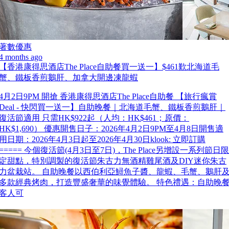
著數優惠
4 months ago
【香港康得思酒店The Place自助餐買一送一】$461歎北海道毛
蟹、鐵板香煎鵝肝、加拿大開邊凍龍蝦
4月2日9PM 開搶 香港康得思酒店The Place自助餐 【旅行瘋賞
Deal - 快閃買一送一】自助晚餐｜北海道毛蟹、鐵板香煎鵝肝｜
復活節適用 只需HK$922起（人均：HK$461；原價：
HK$1,690） 優惠開售日子：2026年4月2日9PM至4月8日開售適
用日期：2026年4月3日起至2026年4月30日klook: 立即訂購
===== 今個復活節(4月3日至7日)，The Place另增設一系列節日限
定甜點，特別調製的復活節朱古力無酒精雞尾酒及DIY迷你朱古
力盆栽站。 自助晚餐以西伯利亞鱘魚子醬、龍蝦、毛蟹、鵝肝
多款經典烤肉，打造豐盛奢華的味覺體驗。 特色禮遇：自助晚
客人可