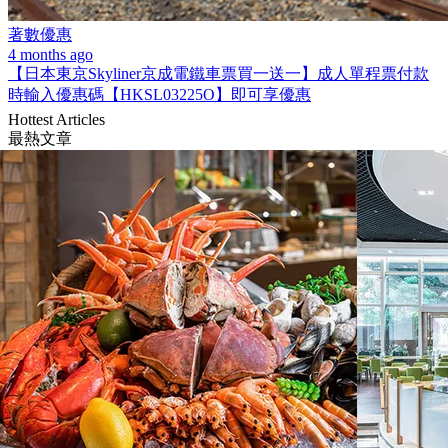
著數優惠
4 months ago
【日本東京Skyliner京成電鐵車票買一送一】成人單程票付款
時輸入優惠碼【HKSL03225O】即可享優惠
Hottest Articles
最熱文章