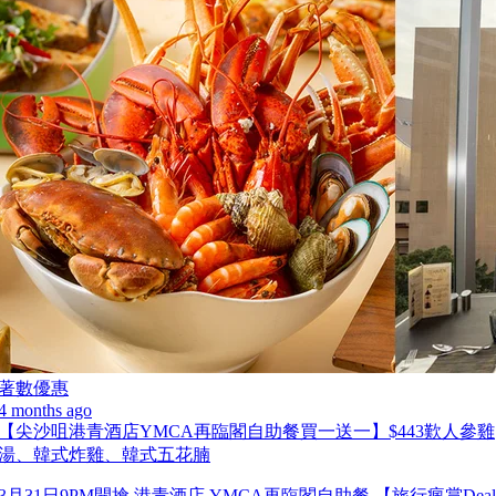
著數優惠
4 months ago
【尖沙咀港青酒店YMCA再臨閣自助餐買一送一】$443歎人參雞
湯、韓式炸雞、韓式五花腩
3月31日9PM開搶 港青酒店 YMCA再臨閣自助餐 【旅行瘋賞Deal