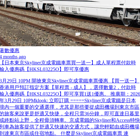
著數優惠
4 months ago
【日本東京Skyliner京成電鐵車票買一送一】成人單程票付款時
輸入優惠碼【HKSL03225O】即可享優惠
3月29日 10PM 開搶東京Skyliner京成電鐵車票優惠 【買一送一】
香港用戶預訂指定方案【單程票 - 成人】，選擇數量2，付款時
輸入優惠碼【HKSL03225O】即可享買1送1優惠。 推廣期：202
年3月29日 10PMklook: 立即訂購 =====Skyliner京成電鐵是日本
境內一個重要的交通選擇，尤其是那些要從成田機場到東京市區
的旅客來說更是舒適又快捷，全程只需36分鐘，即可直達日暮里
或終點站上野，全程毋須轉車。京成電鐵的Skyliner和Access特快
列車為旅客提供了舒適又快速的交通方式，讓您輕鬆由成田機場
到達東京市區或住宿地點。 什麼是Skyliner京成電鐵車票 連