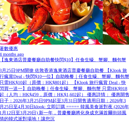
著數優惠
4 months ago
【逸東酒店普慶餐廳自助餐快閃$10】任食生蠔、蟹腳、麵包蟹
3月25日9PM開搶 佐敦香港逸東酒店普慶餐廳自助餐 【Klook 旅
行瘋賞Deal - 快閃$10一位】自助晚餐｜任食生蠔、蟹腳、麵包
只需HK$10起（原價：HK$801起） 【Klook 旅行瘋賞 Deal - 快
閃買一送一】自助晚餐｜任食生蠔、蟹腳、麵包蟹 只需HK$918
起（人均：HK$459，原價：HK$1,602起） 優惠詳情： 優惠開
日子：2026年3月25日9PM起至3月31日開售適用日期：2026年3
月25日至4月30日klook: 立即訂購 ===== 韓風美食派對夜 (2026年
1月12日至3月29日) 新一年，普慶餐廳將化身成充滿首爾街頭風
情的韓式派對場地！讓您沉