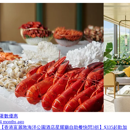
著數優惠
4 months ago
【香港富麗敦海洋公園酒店星耀廳自助餐快閃3折】$335起歎加