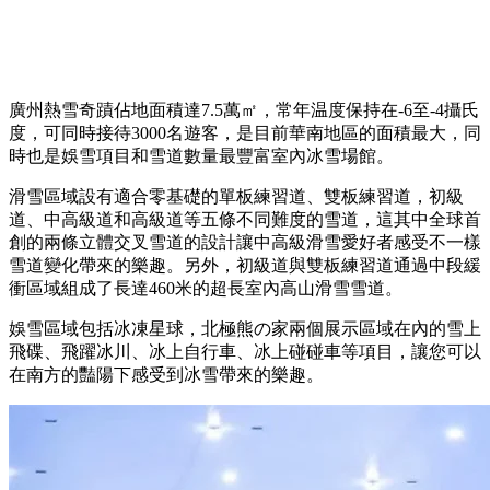
廣州熱雪奇蹟佔地面積達7.5萬㎡，常年温度保持在-6至-4攝氏
度，可同時接待3000名遊客，是目前華南地區的面積最大，同
時也是娛雪項目和雪道數量最豐富室內冰雪場館。
滑雪區域設有適合零基礎的單板練習道、雙板練習道，初級
道、中高級道和高級道等五條不同難度的雪道，這其中全球首
創的兩條立體交叉雪道的設計讓中高級滑雪愛好者感受不一樣
雪道變化帶來的樂趣。另外，初級道與雙板練習道通過中段緩
衝區域組成了長達460米的超長室內高山滑雪雪道。
娛雪區域包括冰凍星球，北極熊の家兩個展示區域在內的雪上
飛碟、飛躍冰川、冰上自行車、冰上碰碰車等項目，讓您可以
在南方的豔陽下感受到冰雪帶來的樂趣。