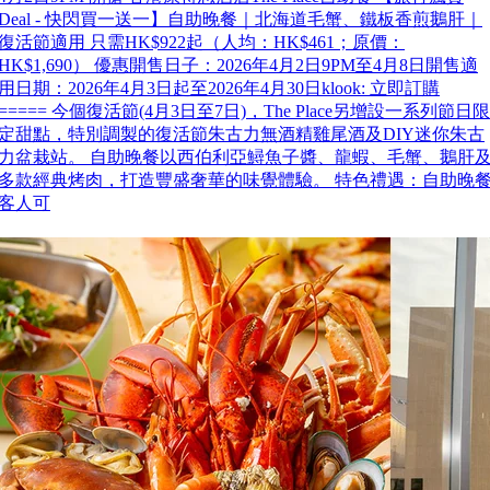
Deal - 快閃買一送一】自助晚餐｜北海道毛蟹、鐵板香煎鵝肝｜
復活節適用 只需HK$922起（人均：HK$461；原價：
HK$1,690） 優惠開售日子：2026年4月2日9PM至4月8日開售適
用日期：2026年4月3日起至2026年4月30日klook: 立即訂購
===== 今個復活節(4月3日至7日)，The Place另增設一系列節日限
定甜點，特別調製的復活節朱古力無酒精雞尾酒及DIY迷你朱古
力盆栽站。 自助晚餐以西伯利亞鱘魚子醬、龍蝦、毛蟹、鵝肝
多款經典烤肉，打造豐盛奢華的味覺體驗。 特色禮遇：自助晚
客人可