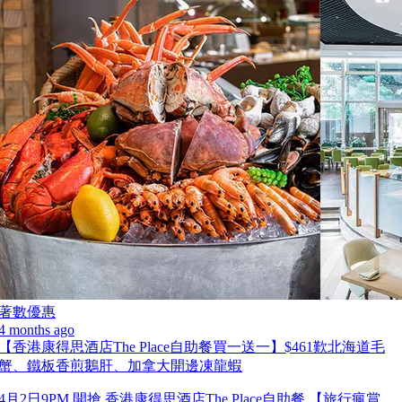
著數優惠
4 months ago
【香港康得思酒店The Place自助餐買一送一】$461歎北海道毛
蟹、鐵板香煎鵝肝、加拿大開邊凍龍蝦
4月2日9PM 開搶 香港康得思酒店The Place自助餐 【旅行瘋賞