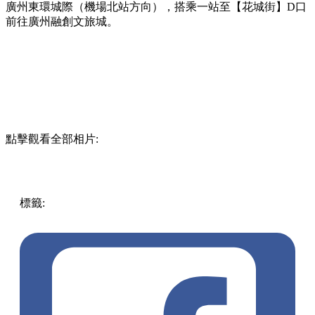
廣州東環城際（機場北站方向），搭乘一站至【花城街】D口
前往廣州融創文旅城。
點擊觀看全部相片:
標籤:
著數優惠
優惠
廣州
買一送一
吃喝玩樂優惠
門票優惠
門票優惠
廣州好去處
廣州熱雪奇蹟