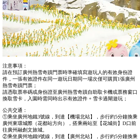
注意事項：
請在預訂廣州熱雪奇蹟門票時準確填寫遊玩人的有效身份證
件，一張有效證件在同一遊玩日期同一場次僅可購買1張廣州
熱雪奇蹟門票；
請憑取票串碼或身份證至廣州熱雪奇蹟自助取卡機或票務窗口
換取雪卡，入園時需同時出示有效證件 + 雪卡過閘遊玩；
公共交通：
①乘坐廣州地鐵3號線，到達【機場北站】，步行約5分鐘換乘
廣州東環城際（花都站方向），搭乘兩站至【花城街】D口前
往廣州融創文旅城。
②乘坐廣州地鐵9號線，到達【廣州北站】，步行約5分鐘換乘