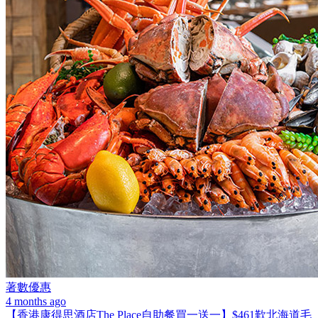
著數優惠
4 months ago
【香港康得思酒店The Place自助餐買一送一】$461歎北海道毛