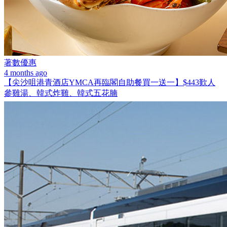
著數優惠
4 months ago
【尖沙咀港青酒店YMCA再臨閣自助餐買一送一】$443歎人
參雞湯、韓式炸雞、韓式五花腩