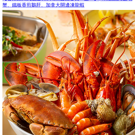
蟹、鐵板香煎鵝肝、加拿大開邊凍龍蝦