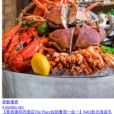
著數優惠
4 months ago
【香港康得思酒店The Place自助餐買一送一】$461歎北海道毛