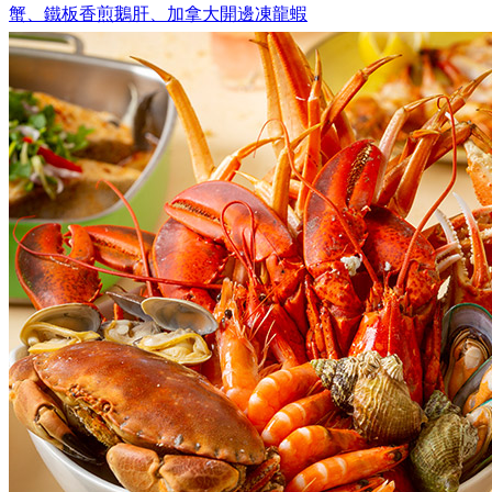
蟹、鐵板香煎鵝肝、加拿大開邊凍龍蝦