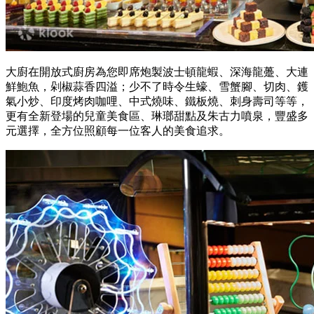
大廚在開放式廚房為您即席炮製波士頓龍蝦、深海龍躉、大連
鮮鮑魚，剁椒蒜香四溢；少不了時令生蠔、雪蟹腳、切肉、鑊
氣小炒、印度烤肉咖哩、中式燒味、鐵板燒、刺身壽司等等，
更有全新登場的兒童美食區、琳瑯甜點及朱古力噴泉，豐盛多
元選擇，全方位照顧每一位客人的美食追求。