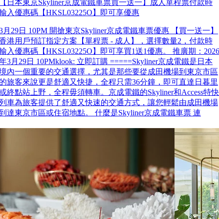
【日本東京Skyliner京成電鐵車票買一送一】成人單程票付款時
輸入優惠碼【HKSL03225O】即可享優惠
3月29日 10PM 開搶東京Skyliner京成電鐵車票優惠 【買一送一】
香港用戶預訂指定方案【單程票 - 成人】，選擇數量2，付款時
輸入優惠碼【HKSL03225O】即可享買1送1優惠。 推廣期：202
年3月29日 10PMklook: 立即訂購 =====Skyliner京成電鐵是日本
境內一個重要的交通選擇，尤其是那些要從成田機場到東京市區
的旅客來說更是舒適又快捷，全程只需36分鐘，即可直達日暮里
或終點站上野，全程毋須轉車。京成電鐵的Skyliner和Access特快
列車為旅客提供了舒適又快速的交通方式，讓您輕鬆由成田機場
到達東京市區或住宿地點。 什麼是Skyliner京成電鐵車票 連