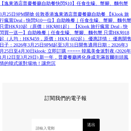
【逸東酒店普慶餐廳自助餐快閃$10】任食生蠔、蟹腳、麵包蟹
3月25日9PM開搶 佐敦香港逸東酒店普慶餐廳自助餐 【Klook 旅
行瘋賞Deal - 快閃$10一位】自助晚餐｜任食生蠔、蟹腳、麵包
只需HK$10起（原價：HK$801起） 【Klook 旅行瘋賞 Deal - 快
閃買一送一】自助晚餐｜任食生蠔、蟹腳、麵包蟹 只需HK$918
起（人均：HK$459，原價：HK$1,602起） 優惠詳情： 優惠開
日子：2026年3月25日9PM起至3月31日開售適用日期：2026年3
月25日至4月30日klook: 立即訂購 ===== 韓風美食派對夜 (2026年
1月12日至3月29日) 新一年，普慶餐廳將化身成充滿首爾街頭風
情的韓式派對場地！讓您沉
訂閱我們的電子報
送出