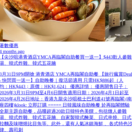
著數優惠
4 months ago
【尖沙咀港青酒店YMCA再臨閣自助餐買一送一】$443歎人參雞
湯、韓式炸雞、韓式五花腩
3月31日9PM開搶 港青酒店 YMCA再臨閣自助餐 【旅行瘋賞Deal
- 快閃買一送一】自助晚餐｜復活節適用 只需HK$886起（人
均：HK$443；原價：HK$1,624） 優惠詳情： 優惠開售日子：
2026年3月31日9PM至4月6日開售適用日期：2026年4月1日起至
2026年4月26日地址：香港九龍尖沙咀梳士巴利道41號再臨閣 (南
座四樓)klook: 立即訂購 ===== 日韓風味自助晚餐 於再臨閣體驗
全新主題自助餐，品嚐超過20款日韓特色美饌，包括燉人參雞
湯、韓式炸雞、韓式五花腩、自家製韓式醃菜、日式串燒、日式
拉麵及味噌燒比目魚等。此外，還有人氣冰鎮海鮮 、各式特色
律、壽司刺