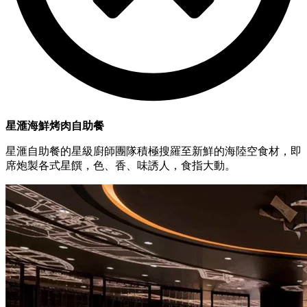
星滙海鮮烤肉自助餐
星滙自助餐的星級廚師團隊積極搜羅至新鮮的海陸空食材，即
席炮製各式星饌，色、香、味誘人，食指大動。