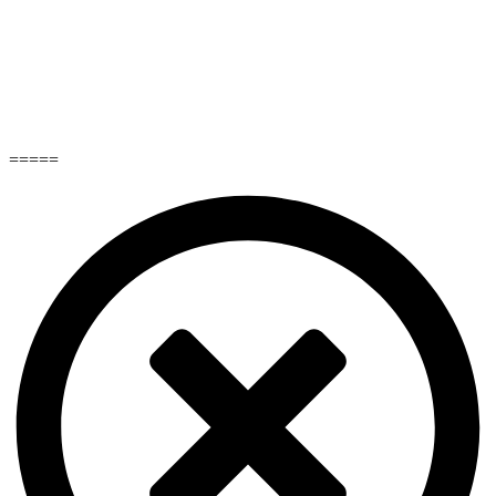
=====