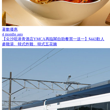
著數優惠
4 months ago
【尖沙咀港青酒店YMCA再臨閣自助餐買一送一】$443歎人
參雞湯、韓式炸雞、韓式五花腩