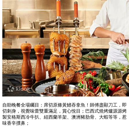
自助晚餐全場矚目：席切原條黃鰭吞拿魚！師傅盡顯刀工，即
切刺身，視覺味蕾雙重滿足，賞心悅目；巴西式燒烤爐源源烤
製安格斯西冷牛扒、紐西蘭羊架、澳洲豬肋骨、大蝦等等，惹
味香辛撲鼻；