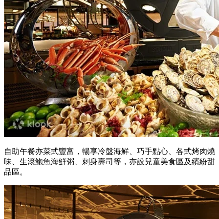
自助午餐亦菜式豐富，暢享冷盤海鮮、巧手點心、各式烤肉燒
味、生滾鮑魚海鮮粥、刺身壽司等，亦設兒童美食區及繽紛甜
品區。