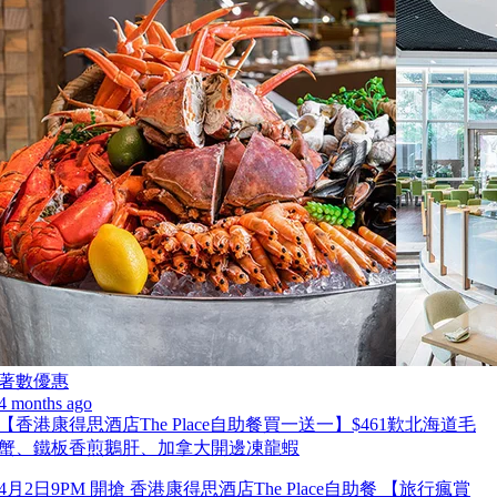
著數優惠
4 months ago
【香港康得思酒店The Place自助餐買一送一】$461歎北海道毛
蟹、鐵板香煎鵝肝、加拿大開邊凍龍蝦
4月2日9PM 開搶 香港康得思酒店The Place自助餐 【旅行瘋賞