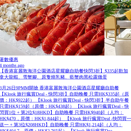
著數優惠
4 months ago
【香港富麗敦海洋公園酒店星耀廳自助餐快閃3折】$335起歎加
拿大龍蝦、雪蟹腳、原隻燒乳豬、藍蟹肉黑松露燉蛋
3月26日9PMM開搶 香港富麗敦海洋公園酒店星耀廳自助餐
【Klook 旅行瘋賞Deal - 快閃3折】自助晚餐 只需HK$335起（原
價：HK$922起） 【Klook 旅行瘋賞Deal - 快閃3折】半自助午餐
只需HK$159起（原價：HK$438起） 【Klook 旅行瘋賞Deal - 快
閃買1位 + 第2位$18HKD】自助晚餐 只需HK$940起（人均：
HK$470，原價：HK$1,844起） 【Klook 旅行瘋賞Deal -快閃買
送一 + 第3位$208HKD】自助晚餐 只需HK$1,214起（人均：
HK$404.7，原價：HK$2,765起） 【Klook 旅行瘋賞Dea