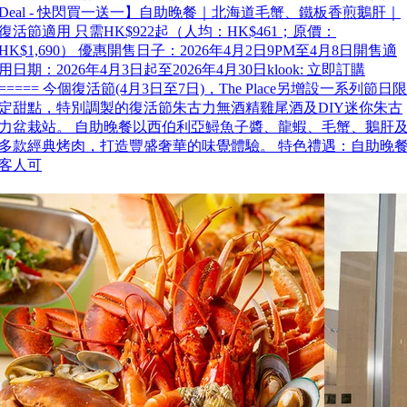
Deal - 快閃買一送一】自助晚餐｜北海道毛蟹、鐵板香煎鵝肝｜
復活節適用 只需HK$922起（人均：HK$461；原價：
HK$1,690） 優惠開售日子：2026年4月2日9PM至4月8日開售適
用日期：2026年4月3日起至2026年4月30日klook: 立即訂購
===== 今個復活節(4月3日至7日)，The Place另增設一系列節日限
定甜點，特別調製的復活節朱古力無酒精雞尾酒及DIY迷你朱古
力盆栽站。 自助晚餐以西伯利亞鱘魚子醬、龍蝦、毛蟹、鵝肝
多款經典烤肉，打造豐盛奢華的味覺體驗。 特色禮遇：自助晚
客人可