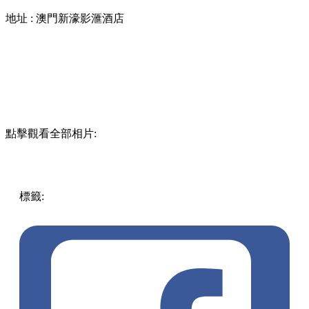
地址 : 澳門新濠影滙酒店
點擊觀看全部相片:
標籤:
著數優惠
澳門
優惠
自助餐
新濠影滙
買一送一
吃喝玩
樂優惠
飲食優惠