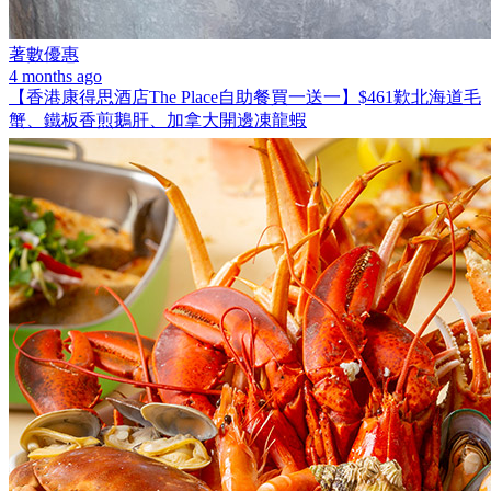
著數優惠
4 months ago
【香港康得思酒店The Place自助餐買一送一】$461歎北海道毛
蟹、鐵板香煎鵝肝、加拿大開邊凍龍蝦