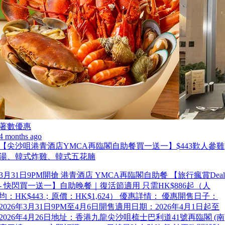
著數優惠
4 months ago
【尖沙咀港青酒店YMCA再臨閣自助餐買一送一】$443歎人參雞
湯、韓式炸雞、韓式五花腩
3月31日9PM開搶 港青酒店 YMCA再臨閣自助餐 【旅行瘋賞Deal
- 快閃買一送一】自助晚餐｜復活節適用 只需HK$886起（人
均：HK$443；原價：HK$1,624） 優惠詳情： 優惠開售日子：
2026年3月31日9PM至4月6日開售適用日期：2026年4月1日起至
2026年4月26日地址：香港九龍尖沙咀梳士巴利道41號再臨閣 (南