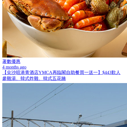
著數優惠
4 months ago
【尖沙咀港青酒店YMCA再臨閣自助餐買一送一】$443歎人
參雞湯、韓式炸雞、韓式五花腩