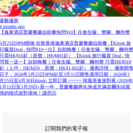
著數優惠
4 months ago
【逸東酒店普慶餐廳自助餐快閃$10】任食生蠔、蟹腳、麵包蟹
3月25日9PM開搶 佐敦香港逸東酒店普慶餐廳自助餐 【Klook 旅
行瘋賞Deal - 快閃$10一位】自助晚餐｜任食生蠔、蟹腳、麵包
只需HK$10起（原價：HK$801起） 【Klook 旅行瘋賞 Deal - 快
閃買一送一】自助晚餐｜任食生蠔、蟹腳、麵包蟹 只需HK$918
起（人均：HK$459，原價：HK$1,602起） 優惠詳情： 優惠開
日子：2026年3月25日9PM起至3月31日開售適用日期：2026年3
月25日至4月30日klook: 立即訂購 ===== 韓風美食派對夜 (2026年
1月12日至3月29日) 新一年，普慶餐廳將化身成充滿首爾街頭風
情的韓式派對場地！讓您沉
訂閱我們的電子報