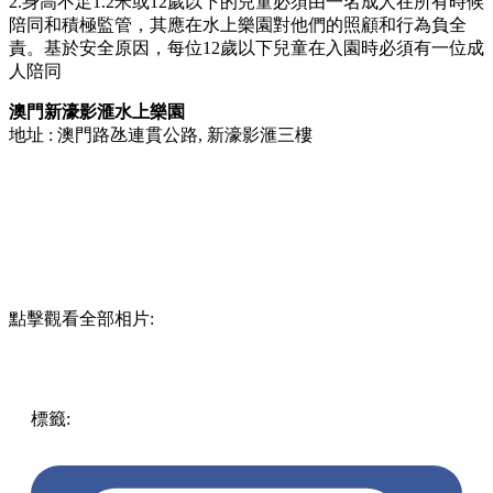
2.身高不足1.2米或12歲以下的兒童必須由一名成人在所有時候
陪同和積極監管，其應在水上樂園對他們的照顧和行為負全
責。基於安全原因，每位12歲以下兒童在入園時必須有一位成
人陪同
澳門新濠影滙水上樂園
地址 : 澳門路氹連貫公路, 新濠影滙三樓
點擊觀看全部相片:
標籤:
著數優惠
澳門
優惠
水上樂園
新濠影滙
買一送一
吃喝
玩樂優惠
門票優惠