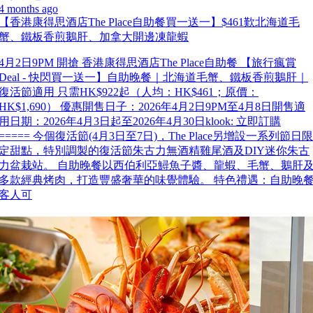
4 months ago
【香港康得思酒店The Place自助餐買一送一】$461歎北海道毛
蟹、鐵板香煎鵝肝、加拿大開邊凍龍蝦
4月2日9PM 開搶 香港康得思酒店The Place自助餐 【旅行瘋賞
Deal - 快閃買一送一】自助晚餐｜北海道毛蟹、鐵板香煎鵝肝｜
復活節適用 只需HK$922起（人均：HK$461；原價：
HK$1,690） 優惠開售日子：2026年4月2日9PM至4月8日開售適
用日期：2026年4月3日起至2026年4月30日klook: 立即訂購
===== 今個復活節(4月3日至7日)，The Place另增設一系列節日限
定甜點，特別調製的復活節朱古力無酒精雞尾酒及DIY迷你朱古
力盆栽站。 自助晚餐以西伯利亞鱘魚子醬、龍蝦、毛蟹、鵝肝
多款經典烤肉，打造豐盛奢華的味覺體驗。 特色禮遇：自助晚
客人可