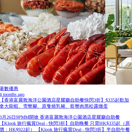
著數優惠
4 months ago
【香港富麗敦海洋公園酒店星耀廳自助餐快閃3折】$335起歎加
拿大龍蝦、雪蟹腳、原隻燒乳豬、藍蟹肉黑松露燉蛋
3月26日9PMM開搶 香港富麗敦海洋公園酒店星耀廳自助餐
【Klook 旅行瘋賞Deal - 快閃3折】自助晚餐 只需HK$335起（原
價：HK$922起） 【Klook 旅行瘋賞Deal - 快閃3折】半自助午餐