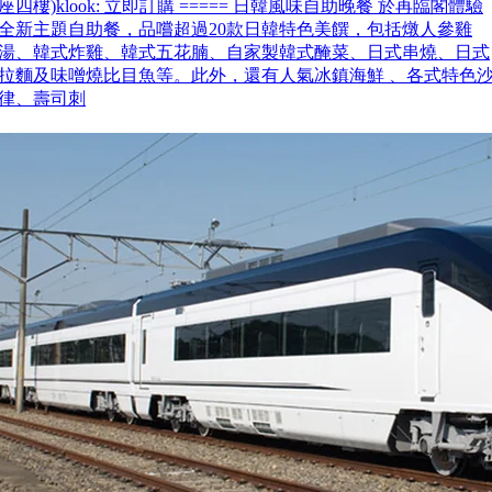
座四樓)klook: 立即訂購 ===== 日韓風味自助晚餐 於再臨閣體驗
全新主題自助餐，品嚐超過20款日韓特色美饌，包括燉人參雞
湯、韓式炸雞、韓式五花腩、自家製韓式醃菜、日式串燒、日式
拉麵及味噌燒比目魚等。此外，還有人氣冰鎮海鮮 、各式特色
律、壽司刺