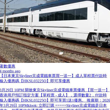
著數優惠
4 months ago
【日本東京Skyliner京成電鐵車票買一送一】成人單程票付款時
輸入優惠碼【HKSL03225O】即可享優惠
3月29日 10PM 開搶東京Skyliner京成電鐵車票優惠 【買一送一】
香港用戶預訂指定方案【單程票 - 成人】，選擇數量2，付款時
輸入優惠碼【HKSL03225O】即可享買1送1優惠。 推廣期：202
年3月29日 10PMklook: 立即訂購 =====Skyliner京成電鐵是日本