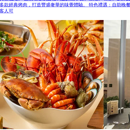
多款經典烤肉，打造豐盛奢華的味覺體驗。 特色禮遇：自助晚
客人可