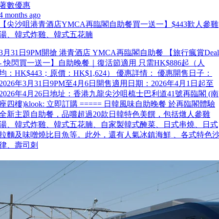
著數優惠
4 months ago
【尖沙咀港青酒店YMCA再臨閣自助餐買一送一】$443歎人參雞
湯、韓式炸雞、韓式五花腩
3月31日9PM開搶 港青酒店 YMCA再臨閣自助餐 【旅行瘋賞Deal
- 快閃買一送一】自助晚餐｜復活節適用 只需HK$886起（人
均：HK$443；原價：HK$1,624） 優惠詳情： 優惠開售日子：
2026年3月31日9PM至4月6日開售適用日期：2026年4月1日起至
2026年4月26日地址：香港九龍尖沙咀梳士巴利道41號再臨閣 (南
座四樓)klook: 立即訂購 ===== 日韓風味自助晚餐 於再臨閣體驗
全新主題自助餐，品嚐超過20款日韓特色美饌，包括燉人參雞
湯、韓式炸雞、韓式五花腩、自家製韓式醃菜、日式串燒、日式
拉麵及味噌燒比目魚等。此外，還有人氣冰鎮海鮮 、各式特色
律、壽司刺