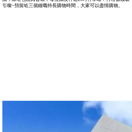
引㗎~預留咗三個鐘嘅特長購物時間，大家可以盡情購物。