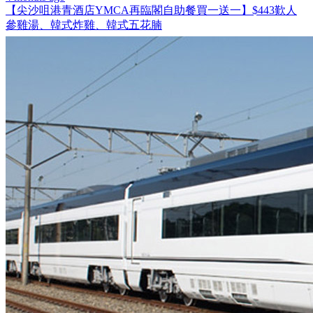
【尖沙咀港青酒店YMCA再臨閣自助餐買一送一】$443歎人
參雞湯、韓式炸雞、韓式五花腩