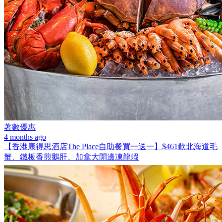
著數優惠
4 months ago
【香港康得思酒店The Place自助餐買一送一】$461歎北海道毛
蟹、鐵板香煎鵝肝、加拿大開邊凍龍蝦