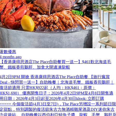
著數優惠
4 months ago
【香港康得思酒店The Place自助餐買一送一】$461歎北海道毛
蟹、鐵板香煎鵝肝、加拿大開邊凍龍蝦
4月2日9PM 開搶 香港康得思酒店The Place自助餐 【旅行瘋賞
Deal - 快閃買一送一】自助晚餐｜北海道毛蟹、鐵板香煎鵝肝｜
復活節適用 只需HK$922起（人均：HK$461；原價：
HK$1,690） 優惠開售日子：2026年4月2日9PM至4月8日開售適
用日期：2026年4月3日起至2026年4月30日klook: 立即訂購
===== 今個復活節(4月3日至7日)，The Place另增設一系列節日限
定甜點，特別調製的復活節朱古力無酒精雞尾酒及DIY迷你朱古
力盆栽站。 自助晚餐以西伯利亞鱘魚子醬、龍蝦、毛蟹、鵝肝