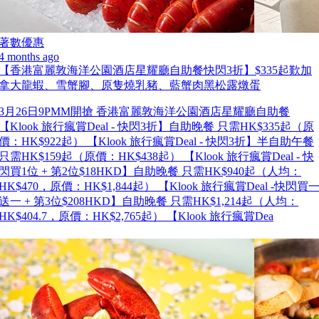
著數優惠
4 months ago
【香港富麗敦海洋公園酒店星耀廳自助餐快閃3折】$335起歎加
拿大龍蝦、雪蟹腳、原隻燒乳豬、藍蟹肉黑松露燉蛋
3月26日9PMM開搶 香港富麗敦海洋公園酒店星耀廳自助餐
【Klook 旅行瘋賞Deal - 快閃3折】自助晚餐 只需HK$335起（原
價：HK$922起） 【Klook 旅行瘋賞Deal - 快閃3折】半自助午餐
只需HK$159起（原價：HK$438起） 【Klook 旅行瘋賞Deal - 快
閃買1位 + 第2位$18HKD】自助晚餐 只需HK$940起（人均：
HK$470，原價：HK$1,844起） 【Klook 旅行瘋賞Deal -快閃買
送一 + 第3位$208HKD】自助晚餐 只需HK$1,214起（人均：
HK$404.7，原價：HK$2,765起） 【Klook 旅行瘋賞Dea