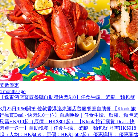
著數優惠
4 months ago
【逸東酒店普慶餐廳自助餐快閃$10】任食生蠔、蟹腳、麵包蟹
3月25日9PM開搶 佐敦香港逸東酒店普慶餐廳自助餐 【Klook 旅
行瘋賞Deal - 快閃$10一位】自助晚餐｜任食生蠔、蟹腳、麵包
只需HK$10起（原價：HK$801起） 【Klook 旅行瘋賞 Deal - 快
閃買一送一】自助晚餐｜任食生蠔、蟹腳、麵包蟹 只需HK$918
起（人均：HK$459，原價：HK$1,602起） 優惠詳情： 優惠開