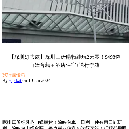
【深圳好去處】深圳山姆購物純玩2天團！$498包
山姆會藉＋酒店住宿+送行李箱
旅行團優惠
By
yip kat
on 10 Jan 2024
呢排真係好興趣山姆掃貨！除咗包車一日團，仲有兩日純玩
團，除咗包山姆會藉，每位團友仲送20吋行李箱！行程都幾吸