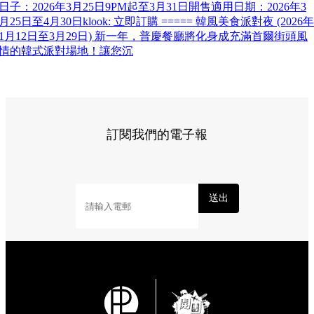
日子：2026年3月25日9PM起至3月31日開售適用日期：2026年3
月25日至4月30日klook: 立即訂購 ===== 韓風美食派對夜 (2026年
1月12日至3月29日) 新一年，普慶餐廳將化身成充滿首爾街頭風
情的韓式派對場地！讓您沉
訂閱我們的電子報
送出