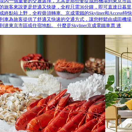
境內一個重要的交通選擇，尤其是那些要從成田機場到東京市區
的旅客來說更是舒適又快捷，全程只需36分鐘，即可直達日暮里
或終點站上野，全程毋須轉車。京成電鐵的Skyliner和Access特快
列車為旅客提供了舒適又快速的交通方式，讓您輕鬆由成田機場
到達東京市區或住宿地點。 什麼是Skyliner京成電鐵車票 連