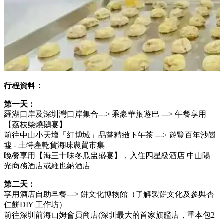
行程資料：
第一天：
羅湖口岸及深圳灣口岸集合---> 乘豪華旅遊巴 ---> 午餐享用
【荔枝柴燒鵝宴】
前往中山小天壇「紅博城」品嘗精緻下午茶 ---> 遊覽百年沙崗
墟 - 土特產乾貨海味農貿市集
晚餐享用【海王十味冬瓜盅盛宴】，入住四星級酒店 中山陽
光商務酒店或維也納酒店
第二天：
享用酒店自助早餐---> 餅文化博物館（了解製餅文化及參與杏
仁餅DIY 工作坊）
前往深圳前海山姆會員商店(深圳最大的首家旗艦店，重本包2