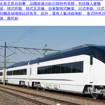
全新主題自助餐，品嚐超過20款日韓特色美饌，包括燉人參雞
湯、韓式炸雞、韓式五花腩、自家製韓式醃菜、日式串燒、日式
拉麵及味噌燒比目魚等。此外，還有人氣冰鎮海鮮 、各式特色
律、壽司刺