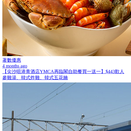
著數優惠
4 months ago
【尖沙咀港青酒店YMCA再臨閣自助餐買一送一】$443歎人
參雞湯、韓式炸雞、韓式五花腩