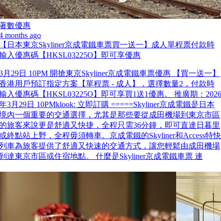
著數優惠
4 months ago
【日本東京Skyliner京成電鐵車票買一送一】成人單程票付款時
輸入優惠碼【HKSL03225O】即可享優惠
3月29日 10PM 開搶東京Skyliner京成電鐵車票優惠 【買一送一】
香港用戶預訂指定方案【單程票 - 成人】，選擇數量2，付款時
輸入優惠碼【HKSL03225O】即可享買1送1優惠。 推廣期：202
年3月29日 10PMklook: 立即訂購 =====Skyliner京成電鐵是日本
境內一個重要的交通選擇，尤其是那些要從成田機場到東京市區
的旅客來說更是舒適又快捷，全程只需36分鐘，即可直達日暮里
或終點站上野，全程毋須轉車。京成電鐵的Skyliner和Access特快
列車為旅客提供了舒適又快速的交通方式，讓您輕鬆由成田機場
到達東京市區或住宿地點。 什麼是Skyliner京成電鐵車票 連