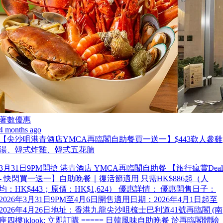
著數優惠
4 months ago
【尖沙咀港青酒店YMCA再臨閣自助餐買一送一】$443歎人參雞
湯、韓式炸雞、韓式五花腩
3月31日9PM開搶 港青酒店 YMCA再臨閣自助餐 【旅行瘋賞Deal
- 快閃買一送一】自助晚餐｜復活節適用 只需HK$886起（人
均：HK$443；原價：HK$1,624） 優惠詳情： 優惠開售日子：
2026年3月31日9PM至4月6日開售適用日期：2026年4月1日起至
2026年4月26日地址：香港九龍尖沙咀梳士巴利道41號再臨閣 (南
座四樓)klook: 立即訂購 ===== 日韓風味自助晚餐 於再臨閣體驗