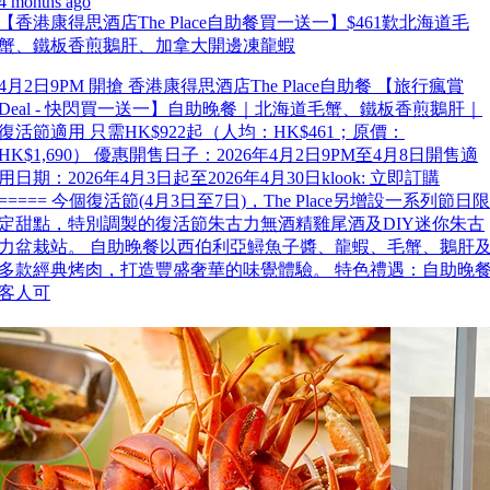
4 months ago
【香港康得思酒店The Place自助餐買一送一】$461歎北海道毛
蟹、鐵板香煎鵝肝、加拿大開邊凍龍蝦
4月2日9PM 開搶 香港康得思酒店The Place自助餐 【旅行瘋賞
Deal - 快閃買一送一】自助晚餐｜北海道毛蟹、鐵板香煎鵝肝｜
復活節適用 只需HK$922起（人均：HK$461；原價：
HK$1,690） 優惠開售日子：2026年4月2日9PM至4月8日開售適
用日期：2026年4月3日起至2026年4月30日klook: 立即訂購
===== 今個復活節(4月3日至7日)，The Place另增設一系列節日限
定甜點，特別調製的復活節朱古力無酒精雞尾酒及DIY迷你朱古
力盆栽站。 自助晚餐以西伯利亞鱘魚子醬、龍蝦、毛蟹、鵝肝
多款經典烤肉，打造豐盛奢華的味覺體驗。 特色禮遇：自助晚
客人可