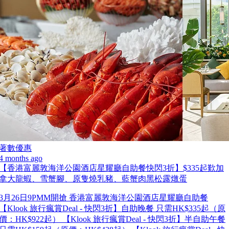
著數優惠
4 months ago
【香港富麗敦海洋公園酒店星耀廳自助餐快閃3折】$335起歎加
拿大龍蝦、雪蟹腳、原隻燒乳豬、藍蟹肉黑松露燉蛋
3月26日9PMM開搶 香港富麗敦海洋公園酒店星耀廳自助餐
【Klook 旅行瘋賞Deal - 快閃3折】自助晚餐 只需HK$335起（原
價：HK$922起） 【Klook 旅行瘋賞Deal - 快閃3折】半自助午餐