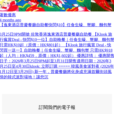
著數優惠
4 months ago
【逸東酒店普慶餐廳自助餐快閃$10】任食生蠔、蟹腳、麵包蟹
3月25日9PM開搶 佐敦香港逸東酒店普慶餐廳自助餐 【Klook 旅
行瘋賞Deal - 快閃$10一位】自助晚餐｜任食生蠔、蟹腳、麵包
只需HK$10起（原價：HK$801起） 【Klook 旅行瘋賞 Deal - 快
閃買一送一】自助晚餐｜任食生蠔、蟹腳、麵包蟹 只需HK$918
起（人均：HK$459，原價：HK$1,602起） 優惠詳情： 優惠開
日子：2026年3月25日9PM起至3月31日開售適用日期：2026年3
月25日至4月30日klook: 立即訂購 ===== 韓風美食派對夜 (2026年
1月12日至3月29日) 新一年，普慶餐廳將化身成充滿首爾街頭風
情的韓式派對場地！讓您沉
訂閱我們的電子報