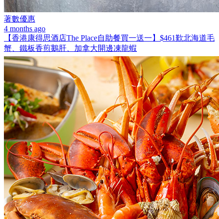
著數優惠
4 months ago
【香港康得思酒店The Place自助餐買一送一】$461歎北海道毛
蟹、鐵板香煎鵝肝、加拿大開邊凍龍蝦