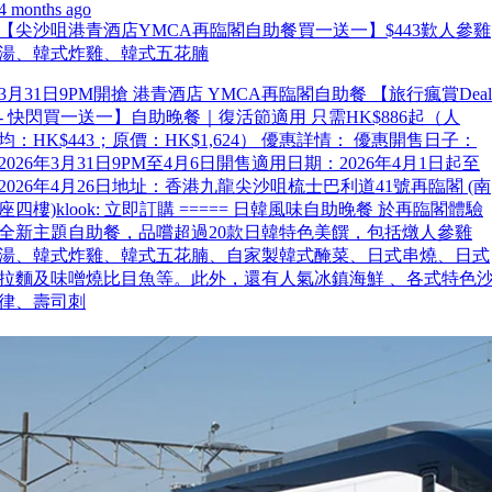
4 months ago
【尖沙咀港青酒店YMCA再臨閣自助餐買一送一】$443歎人參雞
湯、韓式炸雞、韓式五花腩
3月31日9PM開搶 港青酒店 YMCA再臨閣自助餐 【旅行瘋賞Deal
- 快閃買一送一】自助晚餐｜復活節適用 只需HK$886起（人
均：HK$443；原價：HK$1,624） 優惠詳情： 優惠開售日子：
2026年3月31日9PM至4月6日開售適用日期：2026年4月1日起至
2026年4月26日地址：香港九龍尖沙咀梳士巴利道41號再臨閣 (南
座四樓)klook: 立即訂購 ===== 日韓風味自助晚餐 於再臨閣體驗
全新主題自助餐，品嚐超過20款日韓特色美饌，包括燉人參雞
湯、韓式炸雞、韓式五花腩、自家製韓式醃菜、日式串燒、日式
拉麵及味噌燒比目魚等。此外，還有人氣冰鎮海鮮 、各式特色
律、壽司刺