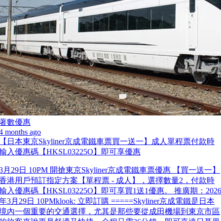
著數優惠
4 months ago
【日本東京Skyliner京成電鐵車票買一送一】成人單程票付款時
輸入優惠碼【HKSL03225O】即可享優惠
3月29日 10PM 開搶東京Skyliner京成電鐵車票優惠 【買一送一】
香港用戶預訂指定方案【單程票 - 成人】，選擇數量2，付款時
輸入優惠碼【HKSL03225O】即可享買1送1優惠。 推廣期：202
年3月29日 10PMklook: 立即訂購 =====Skyliner京成電鐵是日本
境內一個重要的交通選擇，尤其是那些要從成田機場到東京市區