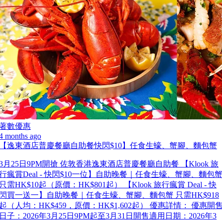
著數優惠
4 months ago
【逸東酒店普慶餐廳自助餐快閃$10】任食生蠔、蟹腳、麵包蟹
3月25日9PM開搶 佐敦香港逸東酒店普慶餐廳自助餐 【Klook 旅
行瘋賞Deal - 快閃$10一位】自助晚餐｜任食生蠔、蟹腳、麵包
只需HK$10起（原價：HK$801起） 【Klook 旅行瘋賞 Deal - 快
閃買一送一】自助晚餐｜任食生蠔、蟹腳、麵包蟹 只需HK$918
起（人均：HK$459，原價：HK$1,602起） 優惠詳情： 優惠開
日子：2026年3月25日9PM起至3月31日開售適用日期：2026年3