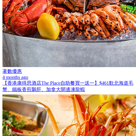
著數優惠
4 months ago
【香港康得思酒店The Place自助餐買一送一】$461歎北海道毛
蟹、鐵板香煎鵝肝、加拿大開邊凍龍蝦