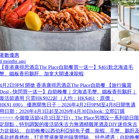
著數優惠
4 months ago
【香港康得思酒店The Place自助餐買一送一】$461歎北海道毛
蟹、鐵板香煎鵝肝、加拿大開邊凍龍蝦
4月2日9PM 開搶 香港康得思酒店The Place自助餐 【旅行瘋賞
Deal - 快閃買一送一】自助晚餐｜北海道毛蟹、鐵板香煎鵝肝｜
復活節適用 只需HK$922起（人均：HK$461；原價：
HK$1,690） 優惠開售日子：2026年4月2日9PM至4月8日開售適
用日期：2026年4月3日起至2026年4月30日klook: 立即訂購
===== 今個復活節(4月3日至7日)，The Place另增設一系列節日限
定甜點，特別調製的復活節朱古力無酒精雞尾酒及DIY迷你朱古
力盆栽站。 自助晚餐以西伯利亞鱘魚子醬、龍蝦、毛蟹、鵝肝
多款經典烤肉，打造豐盛奢華的味覺體驗。 特色禮遇：自助晚