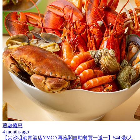
著數優惠
4 months ago
【尖沙咀港青酒店YMCA再臨閣自助餐買一送一】$443歎人