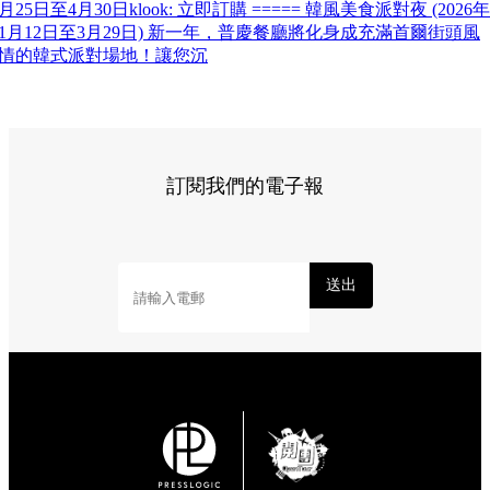
月25日至4月30日klook: 立即訂購 ===== 韓風美食派對夜 (2026年
1月12日至3月29日) 新一年，普慶餐廳將化身成充滿首爾街頭風
情的韓式派對場地！讓您沉
訂閱我們的電子報
送出