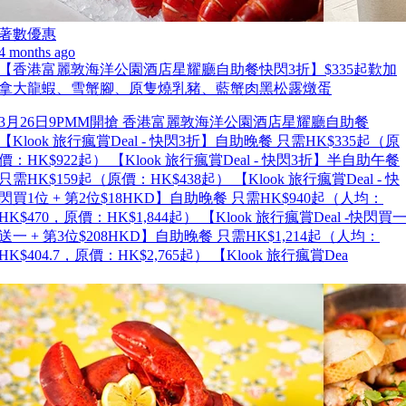
著數優惠
4 months ago
【香港富麗敦海洋公園酒店星耀廳自助餐快閃3折】$335起歎加
拿大龍蝦、雪蟹腳、原隻燒乳豬、藍蟹肉黑松露燉蛋
3月26日9PMM開搶 香港富麗敦海洋公園酒店星耀廳自助餐
【Klook 旅行瘋賞Deal - 快閃3折】自助晚餐 只需HK$335起（原
價：HK$922起） 【Klook 旅行瘋賞Deal - 快閃3折】半自助午餐
只需HK$159起（原價：HK$438起） 【Klook 旅行瘋賞Deal - 快
閃買1位 + 第2位$18HKD】自助晚餐 只需HK$940起（人均：
HK$470，原價：HK$1,844起） 【Klook 旅行瘋賞Deal -快閃買
送一 + 第3位$208HKD】自助晚餐 只需HK$1,214起（人均：
HK$404.7，原價：HK$2,765起） 【Klook 旅行瘋賞Dea