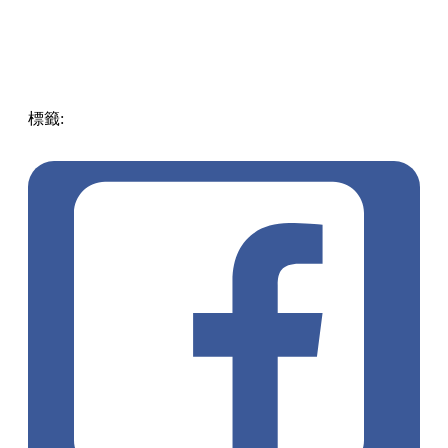
標籤:
著數優惠
優惠
自助餐
買一送一
吃喝玩樂優惠
飲食優
惠
香港萬麗海景酒店