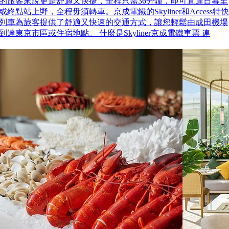
的旅客來說更是舒適又快捷，全程只需36分鐘，即可直達日暮里
或終點站上野，全程毋須轉車。京成電鐵的Skyliner和Access特快
列車為旅客提供了舒適又快速的交通方式，讓您輕鬆由成田機場
到達東京市區或住宿地點。 什麼是Skyliner京成電鐵車票 連