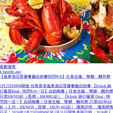
著數優惠
4 months ago
【逸東酒店普慶餐廳自助餐快閃$10】任食生蠔、蟹腳、麵包蟹
3月25日9PM開搶 佐敦香港逸東酒店普慶餐廳自助餐 【Klook 旅
行瘋賞Deal - 快閃$10一位】自助晚餐｜任食生蠔、蟹腳、麵包
只需HK$10起（原價：HK$801起） 【Klook 旅行瘋賞 Deal - 快
閃買一送一】自助晚餐｜任食生蠔、蟹腳、麵包蟹 只需HK$918
起（人均：HK$459，原價：HK$1,602起） 優惠詳情： 優惠開
日子：2026年3月25日9PM起至3月31日開售適用日期：2026年3