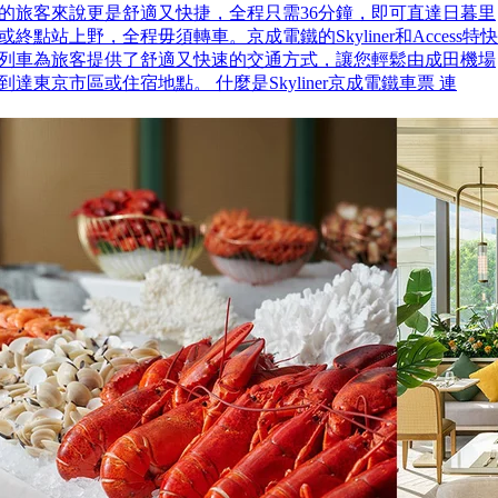
的旅客來說更是舒適又快捷，全程只需36分鐘，即可直達日暮里
或終點站上野，全程毋須轉車。京成電鐵的Skyliner和Access特快
列車為旅客提供了舒適又快速的交通方式，讓您輕鬆由成田機場
到達東京市區或住宿地點。 什麼是Skyliner京成電鐵車票 連