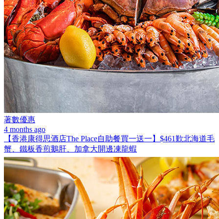
著數優惠
4 months ago
【香港康得思酒店The Place自助餐買一送一】$461歎北海道毛
蟹、鐵板香煎鵝肝、加拿大開邊凍龍蝦