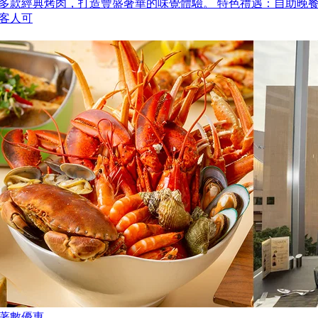
多款經典烤肉，打造豐盛奢華的味覺體驗。 特色禮遇：自助晚
客人可
著數優惠