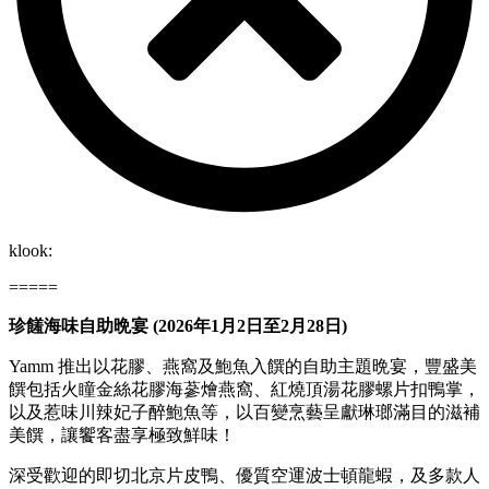
klook:
=====
珍饈海味自助晩宴 (2026年1月2日至2月28日)
Yamm 推出以花膠、燕窩及鮑魚入饌的自助主題晩宴，豐盛美
饌包括火瞳金絲花膠海蔘燴燕窩、紅燒頂湯花膠螺片扣鴨掌，
以及惹味川辣妃子醉鮑魚等，以百變烹藝呈獻琳瑯滿目的滋補
美饌，讓饗客盡享極致鮮味！
深受歡迎的即切北京片皮鴨、優質空運波士頓龍蝦，及多款人