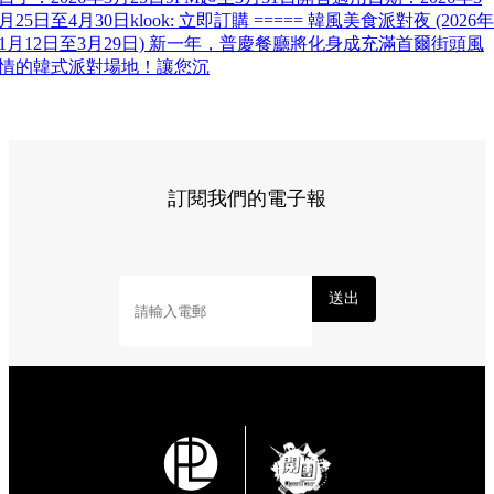
月25日至4月30日klook: 立即訂購 ===== 韓風美食派對夜 (2026年
1月12日至3月29日) 新一年，普慶餐廳將化身成充滿首爾街頭風
情的韓式派對場地！讓您沉
訂閱我們的電子報
送出