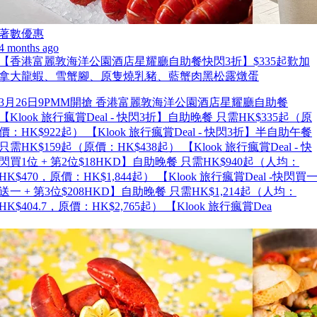
著數優惠
4 months ago
【香港富麗敦海洋公園酒店星耀廳自助餐快閃3折】$335起歎加
拿大龍蝦、雪蟹腳、原隻燒乳豬、藍蟹肉黑松露燉蛋
3月26日9PMM開搶 香港富麗敦海洋公園酒店星耀廳自助餐
【Klook 旅行瘋賞Deal - 快閃3折】自助晚餐 只需HK$335起（原
價：HK$922起） 【Klook 旅行瘋賞Deal - 快閃3折】半自助午餐
只需HK$159起（原價：HK$438起） 【Klook 旅行瘋賞Deal - 快
閃買1位 + 第2位$18HKD】自助晚餐 只需HK$940起（人均：
HK$470，原價：HK$1,844起） 【Klook 旅行瘋賞Deal -快閃買
送一 + 第3位$208HKD】自助晚餐 只需HK$1,214起（人均：
HK$404.7，原價：HK$2,765起） 【Klook 旅行瘋賞Dea