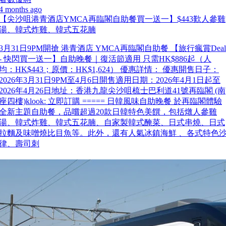
4 months ago
【尖沙咀港青酒店YMCA再臨閣自助餐買一送一】$443歎人參雞
湯、韓式炸雞、韓式五花腩
3月31日9PM開搶 港青酒店 YMCA再臨閣自助餐 【旅行瘋賞Deal
- 快閃買一送一】自助晚餐｜復活節適用 只需HK$886起（人
均：HK$443；原價：HK$1,624） 優惠詳情： 優惠開售日子：
2026年3月31日9PM至4月6日開售適用日期：2026年4月1日起至
2026年4月26日地址：香港九龍尖沙咀梳士巴利道41號再臨閣 (南
座四樓)klook: 立即訂購 ===== 日韓風味自助晚餐 於再臨閣體驗
全新主題自助餐，品嚐超過20款日韓特色美饌，包括燉人參雞
湯、韓式炸雞、韓式五花腩、自家製韓式醃菜、日式串燒、日式
拉麵及味噌燒比目魚等。此外，還有人氣冰鎮海鮮 、各式特色
律、壽司刺