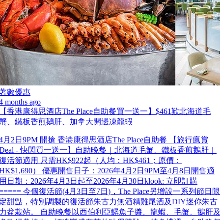
著數優惠
4 months ago
【香港康得思酒店The Place自助餐買一送一】$461歎北海道毛
蟹、鐵板香煎鵝肝、加拿大開邊凍龍蝦
4月2日9PM 開搶 香港康得思酒店The Place自助餐 【旅行瘋賞
Deal - 快閃買一送一】自助晚餐｜北海道毛蟹、鐵板香煎鵝肝｜
復活節適用 只需HK$922起（人均：HK$461；原價：
HK$1,690） 優惠開售日子：2026年4月2日9PM至4月8日開售適
用日期：2026年4月3日起至2026年4月30日klook: 立即訂購
===== 今個復活節(4月3日至7日)，The Place另增設一系列節日限
定甜點，特別調製的復活節朱古力無酒精雞尾酒及DIY迷你朱古
力盆栽站。 自助晚餐以西伯利亞鱘魚子醬、龍蝦、毛蟹、鵝肝