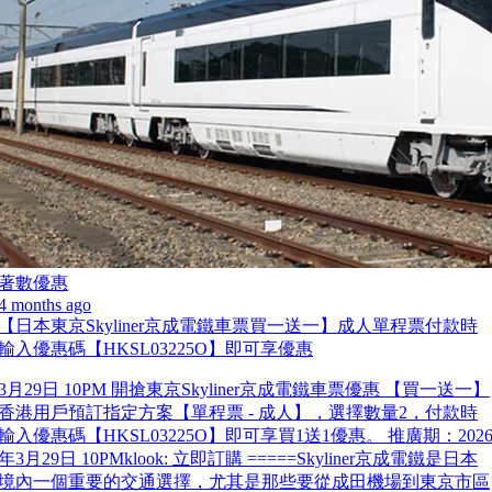
著數優惠
4 months ago
【日本東京Skyliner京成電鐵車票買一送一】成人單程票付款時
輸入優惠碼【HKSL03225O】即可享優惠
3月29日 10PM 開搶東京Skyliner京成電鐵車票優惠 【買一送一】
香港用戶預訂指定方案【單程票 - 成人】，選擇數量2，付款時
輸入優惠碼【HKSL03225O】即可享買1送1優惠。 推廣期：202
年3月29日 10PMklook: 立即訂購 =====Skyliner京成電鐵是日本
境內一個重要的交通選擇，尤其是那些要從成田機場到東京市區