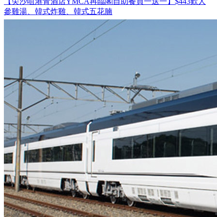
【尖沙咀港青酒店YMCA再臨閣自助餐買一送一】$443歎人
參雞湯、韓式炸雞、韓式五花腩