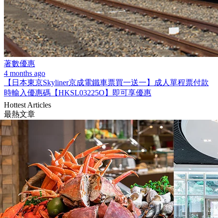
著數優惠
4 months ago
【日本東京Skyliner京成電鐵車票買一送一】成人單程票付款
時輸入優惠碼【HKSL03225O】即可享優惠
Hottest Articles
最熱文章