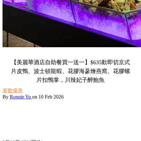
【美麗華酒店自助餐買一送一】$635歎即切京式
片皮鴨、波士頓龍蝦、花膠海蔘燴燕窩、花膠螺
片扣鴨掌，川辣妃子醉鮑魚
著數優惠
By
Ronnie Yu
on 10 Feb 2026