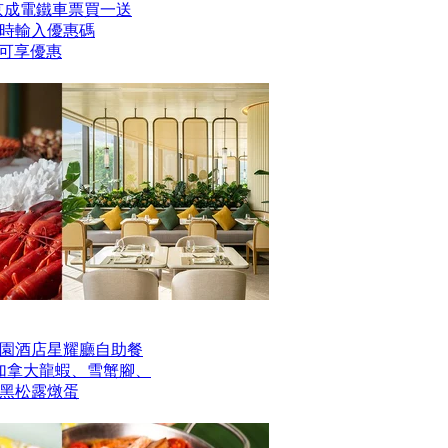
er京成電鐵車票買一送
時輸入優惠碼
】即可享優惠
園酒店星耀廳自助餐
歎加拿大龍蝦、雪蟹腳、
黑松露燉蛋