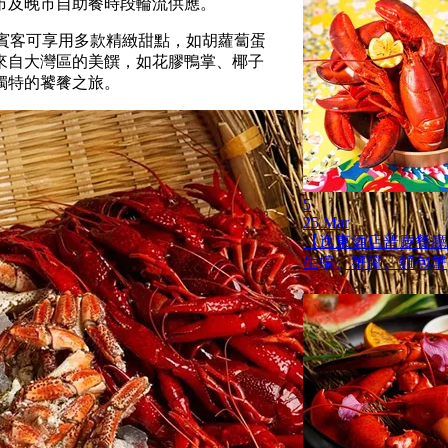
市及晚市自助餐時段輪流供應。
點，賓客可享用多款精緻甜點，如胡蘿蔔蛋
來自大灣區的美饌，如花膠鴨掌、椰子
獨特的饕餮之旅。
5
25 Mar
【逸東酒店普慶餐廳
生蠔、蟹腳、麵包蟹