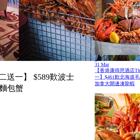
1
31 Mar
【香港康得思酒店The
二送一】 $589歎波士
一】$461歎北海道
加拿大開邊凍龍蝦
麵包蟹