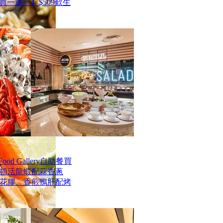
一送一】$509歎生
od Gallery自助餐買
士頓活龍蝦配蒜香蔥
花膠、香煎鴨肝配烤