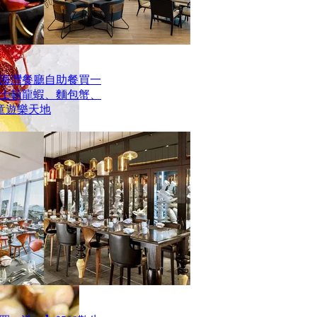
海灣餐廳自助餐買一
波士頓龍蝦、麵包蟹、
童遊樂天地