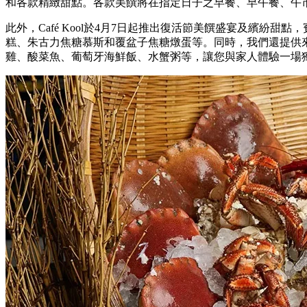
和各款精緻甜點。各款美饌將在指定日子之早餐、早午餐、午
此外，Café Kool於4月7日起推出復活節美饌盛宴及繽紛甜
糕、朱古力焦糖慕斯和覆盆子焦糖燉蛋等。同時，我們還提供
雞、酸菜魚、葡萄牙海鮮飯、水蟹粥等，讓您與家人體驗一場