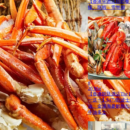
【香港W酒店自助餐買
蠔、龍蝦、雪蟹腳
8
20 Mar
【香港朗廷酒店The Fo
一送一】$473歎波
油、金湯海參鮑魚扣
牛油多士