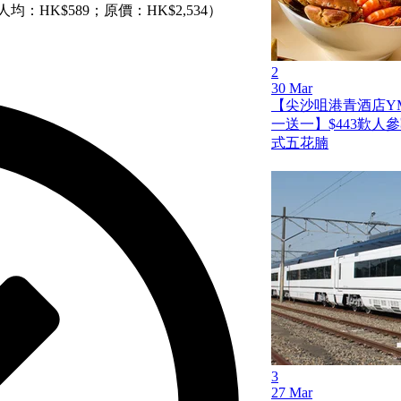
：HK$589；原價：HK$2,534）
2
30 Mar
【尖沙咀港青酒店Y
一送一】$443歎人
式五花腩
3
27 Mar