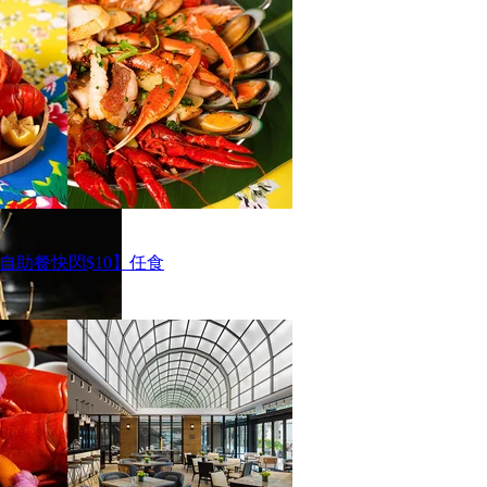
自助餐快閃$10】任食