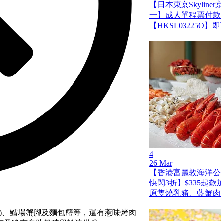
【日本東京Skylin
一】成人單程票付款
【HKSL03225O
4
26 Mar
【香港富麗敦海洋公
快閃3折】$335起
原隻燒乳豬、藍蟹肉
晚市)、鱈場蟹腳及麵包蟹等，還有惹味烤肉