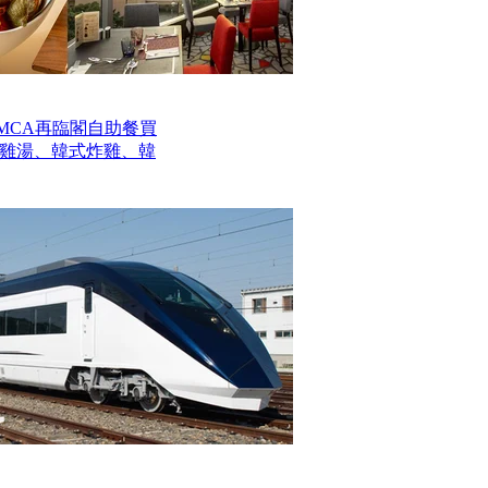
MCA再臨閣自助餐買
參雞湯、韓式炸雞、韓