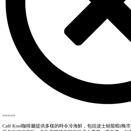
=====
Café Kool咖啡廳提供多樣的時令冷海鮮，包括波士頓龍蝦(