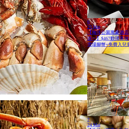
6
25 Mar
【海洋公園萬豪酒店
送一】$467歎清蒸
雪場腳蟹+免費入兒
7
24 Mar