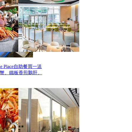
 Place自助餐買一送
毛蟹、鐵板香煎鵝肝、