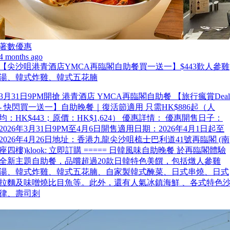
著數優惠
4 months ago
【尖沙咀港青酒店YMCA再臨閣自助餐買一送一】$443歎人參雞
湯、韓式炸雞、韓式五花腩
3月31日9PM開搶 港青酒店 YMCA再臨閣自助餐 【旅行瘋賞Deal
- 快閃買一送一】自助晚餐｜復活節適用 只需HK$886起（人
均：HK$443；原價：HK$1,624） 優惠詳情： 優惠開售日子：
2026年3月31日9PM至4月6日開售適用日期：2026年4月1日起至
2026年4月26日地址：香港九龍尖沙咀梳士巴利道41號再臨閣 (南
座四樓)klook: 立即訂購 ===== 日韓風味自助晚餐 於再臨閣體驗
全新主題自助餐，品嚐超過20款日韓特色美饌，包括燉人參雞
湯、韓式炸雞、韓式五花腩、自家製韓式醃菜、日式串燒、日式
拉麵及味噌燒比目魚等。此外，還有人氣冰鎮海鮮 、各式特色
律、壽司刺