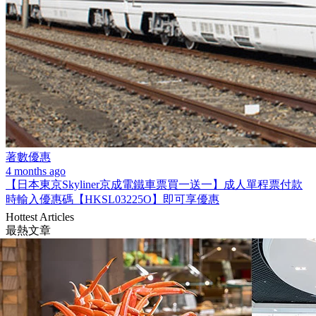
著數優惠
4 months ago
【日本東京Skyliner京成電鐵車票買一送一】成人單程票付款
時輸入優惠碼【HKSL03225O】即可享優惠
Hottest Articles
最熱文章