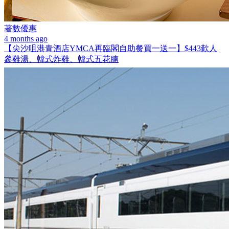
著數優惠
4 months ago
【尖沙咀港青酒店YMCA再臨閣自助餐買一送一】$443歎人
參雞湯、韓式炸雞、韓式五花腩