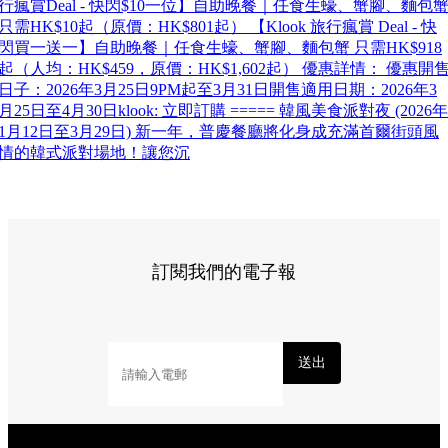
行瘋賞Deal - 快閃$10一位】自助晚餐｜任食生蠔、蟹腳、麵包
只需HK$10起（原價：HK$801起） 【Klook 旅行瘋賞 Deal - 快
閃買一送一】自助晚餐｜任食生蠔、蟹腳、麵包蟹 只需HK$918
起（人均：HK$459，原價：HK$1,602起） 優惠詳情： 優惠開
日子：2026年3月25日9PM起至3月31日開售適用日期：2026年3
月25日至4月30日klook: 立即訂購 ===== 韓風美食派對夜 (2026年
1月12日至3月29日) 新一年，普慶餐廳將化身成充滿首爾街頭風
情的韓式派對場地！讓您沉
訂閱我們的電子報
送出