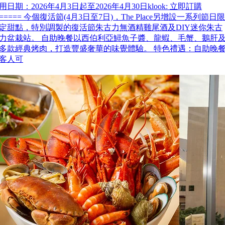
用日期：2026年4月3日起至2026年4月30日klook: 立即訂購
===== 今個復活節(4月3日至7日)，The Place另增設一系列節日限
定甜點，特別調製的復活節朱古力無酒精雞尾酒及DIY迷你朱古
力盆栽站。 自助晚餐以西伯利亞鱘魚子醬、龍蝦、毛蟹、鵝肝
多款經典烤肉，打造豐盛奢華的味覺體驗。 特色禮遇：自助晚
客人可