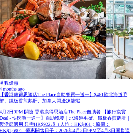
著數優惠
4 months ago
【香港康得思酒店The Place自助餐買一送一】$461歎北海道毛
蟹、鐵板香煎鵝肝、加拿大開邊凍龍蝦
4月2日9PM 開搶 香港康得思酒店The Place自助餐 【旅行瘋賞
Deal - 快閃買一送一】自助晚餐｜北海道毛蟹、鐵板香煎鵝肝｜
復活節適用 只需HK$922起（人均：HK$461；原價：
HK$1,690） 優惠開售日子：2026年4月2日9PM至4月8日開售適