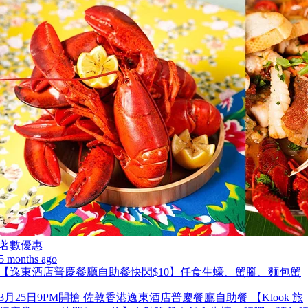
著數優惠
5 months ago
【逸東酒店普慶餐廳自助餐快閃$10】任食生蠔、蟹腳、麵包蟹
3月25日9PM開搶 佐敦香港逸東酒店普慶餐廳自助餐 【Klook 旅