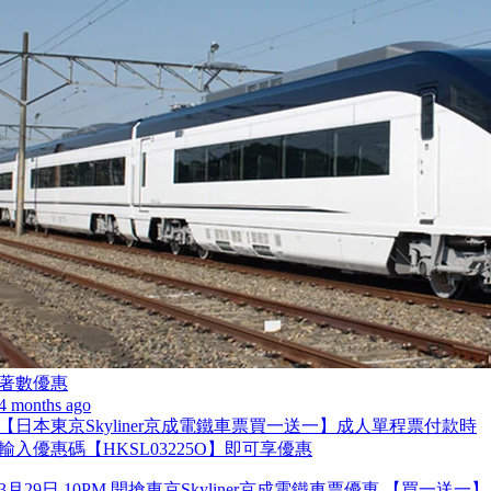
著數優惠
4 months ago
【日本東京Skyliner京成電鐵車票買一送一】成人單程票付款時
輸入優惠碼【HKSL03225O】即可享優惠
3月29日 10PM 開搶東京Skyliner京成電鐵車票優惠 【買一送一】