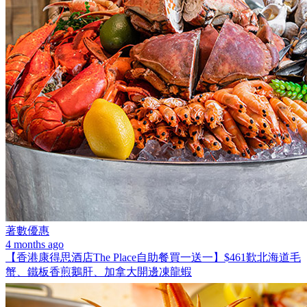
著數優惠
4 months ago
【香港康得思酒店The Place自助餐買一送一】$461歎北海道毛
蟹、鐵板香煎鵝肝、加拿大開邊凍龍蝦