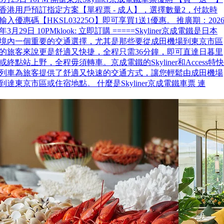
香港用戶預訂指定方案【單程票 - 成人】，選擇數量2，付款時
輸入優惠碼【HKSL03225O】即可享買1送1優惠。 推廣期：202
年3月29日 10PMklook: 立即訂購 =====Skyliner京成電鐵是日本
境內一個重要的交通選擇，尤其是那些要從成田機場到東京市區
的旅客來說更是舒適又快捷，全程只需36分鐘，即可直達日暮里
或終點站上野，全程毋須轉車。京成電鐵的Skyliner和Access特快
列車為旅客提供了舒適又快速的交通方式，讓您輕鬆由成田機場
到達東京市區或住宿地點。 什麼是Skyliner京成電鐵車票 連