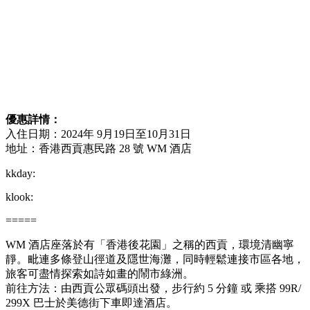
優惠詳情：
入住日期：2024年 9月19日至10月31日
地址：香港西貢惠民路 28 號 WM 酒店
kkday:
klook:
=====
WM 酒店座落於有「香港後花園」之稱的西貢，環境清幽寧
靜。毗連多條登山徑道及隱世海灘，同時輕鬆連接市區各地，
旅客可盡情探索如詩如畫的鬧市綠洲。
前往方法：由西貢公眾碼頭出發，步行約 5 分鐘 或 乘搭 99R/
299X 巴士於美德街下車即達酒店。