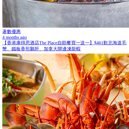
著數優惠
4 months ago
【香港康得思酒店The Place自助餐買一送一】$461歎北海道毛
蟹、鐵板香煎鵝肝、加拿大開邊凍龍蝦