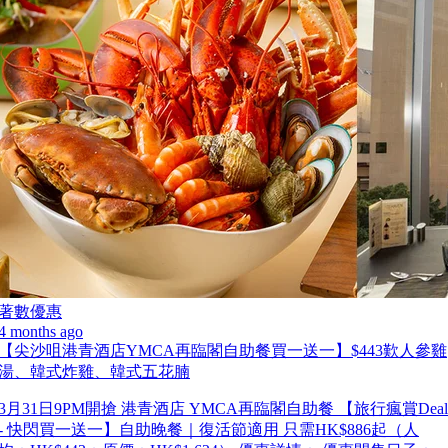
著數優惠
4 months ago
【尖沙咀港青酒店YMCA再臨閣自助餐買一送一】$443歎人參雞
湯、韓式炸雞、韓式五花腩
3月31日9PM開搶 港青酒店 YMCA再臨閣自助餐 【旅行瘋賞Deal
- 快閃買一送一】自助晚餐｜復活節適用 只需HK$886起（人