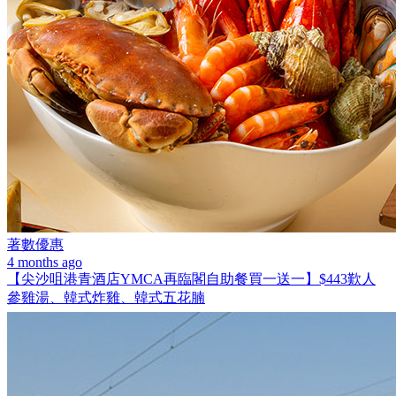
著數優惠
4 months ago
【尖沙咀港青酒店YMCA再臨閣自助餐買一送一】$443歎人
參雞湯、韓式炸雞、韓式五花腩