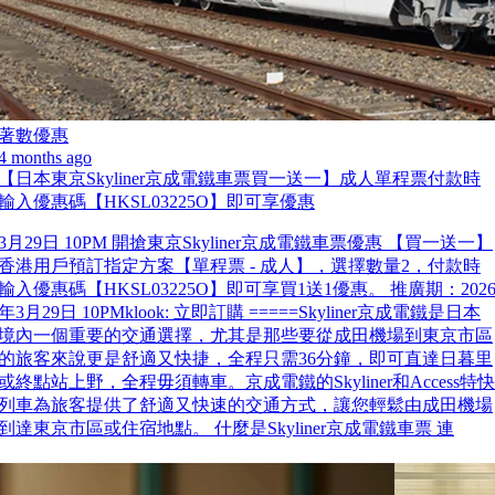
著數優惠
4 months ago
【日本東京Skyliner京成電鐵車票買一送一】成人單程票付款時
輸入優惠碼【HKSL03225O】即可享優惠
3月29日 10PM 開搶東京Skyliner京成電鐵車票優惠 【買一送一】
香港用戶預訂指定方案【單程票 - 成人】，選擇數量2，付款時
輸入優惠碼【HKSL03225O】即可享買1送1優惠。 推廣期：202
年3月29日 10PMklook: 立即訂購 =====Skyliner京成電鐵是日本
境內一個重要的交通選擇，尤其是那些要從成田機場到東京市區
的旅客來說更是舒適又快捷，全程只需36分鐘，即可直達日暮里
或終點站上野，全程毋須轉車。京成電鐵的Skyliner和Access特快
列車為旅客提供了舒適又快速的交通方式，讓您輕鬆由成田機場
到達東京市區或住宿地點。 什麼是Skyliner京成電鐵車票 連