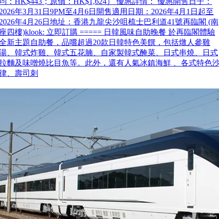
均：HK$443；原價：HK$1,624） 優惠詳情： 優惠開售日子：
2026年3月31日9PM至4月6日開售適用日期：2026年4月1日起至
2026年4月26日地址：香港九龍尖沙咀梳士巴利道41號再臨閣 (南
座四樓)klook: 立即訂購 ===== 日韓風味自助晚餐 於再臨閣體驗
全新主題自助餐，品嚐超過20款日韓特色美饌，包括燉人參雞
湯、韓式炸雞、韓式五花腩、自家製韓式醃菜、日式串燒、日式
拉麵及味噌燒比目魚等。此外，還有人氣冰鎮海鮮 、各式特色
律、壽司刺