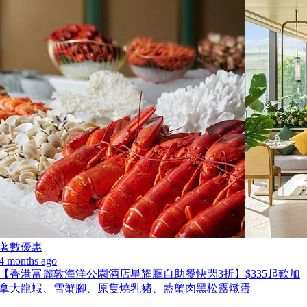
著數優惠
4 months ago
【香港富麗敦海洋公園酒店星耀廳自助餐快閃3折】$335起歎加
拿大龍蝦、雪蟹腳、原隻燒乳豬、藍蟹肉黑松露燉蛋