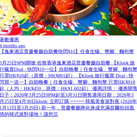
著數優惠
4 months ago
【逸東酒店普慶餐廳自助餐快閃$10】任食生蠔、蟹腳、麵包蟹
3月25日9PM開搶 佐敦香港逸東酒店普慶餐廳自助餐 【Klook 旅
行瘋賞Deal - 快閃$10一位】自助晚餐｜任食生蠔、蟹腳、麵包
只需HK$10起（原價：HK$801起） 【Klook 旅行瘋賞 Deal - 快
閃買一送一】自助晚餐｜任食生蠔、蟹腳、麵包蟹 只需HK$918
起（人均：HK$459，原價：HK$1,602起） 優惠詳情： 優惠開
日子：2026年3月25日9PM起至3月31日開售適用日期：2026年3
月25日至4月30日klook: 立即訂購 ===== 韓風美食派對夜 (2026年
1月12日至3月29日) 新一年，普慶餐廳將化身成充滿首爾街頭風
情的韓式派對場地！讓您沉