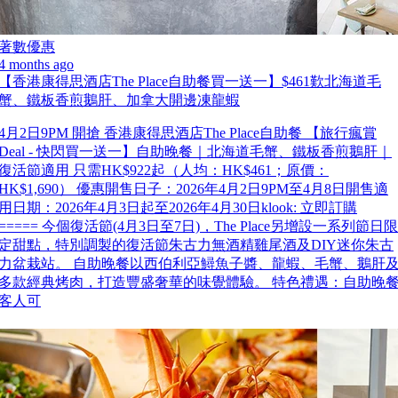
著數優惠
4 months ago
【香港康得思酒店The Place自助餐買一送一】$461歎北海道毛
蟹、鐵板香煎鵝肝、加拿大開邊凍龍蝦
4月2日9PM 開搶 香港康得思酒店The Place自助餐 【旅行瘋賞
Deal - 快閃買一送一】自助晚餐｜北海道毛蟹、鐵板香煎鵝肝｜
復活節適用 只需HK$922起（人均：HK$461；原價：
HK$1,690） 優惠開售日子：2026年4月2日9PM至4月8日開售適
用日期：2026年4月3日起至2026年4月30日klook: 立即訂購
===== 今個復活節(4月3日至7日)，The Place另增設一系列節日限
定甜點，特別調製的復活節朱古力無酒精雞尾酒及DIY迷你朱古
力盆栽站。 自助晚餐以西伯利亞鱘魚子醬、龍蝦、毛蟹、鵝肝
多款經典烤肉，打造豐盛奢華的味覺體驗。 特色禮遇：自助晚
客人可