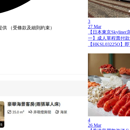
3
27 Mar
提供 （受條款及細則約束）
【日本東京Skylin
一】成人單程票付款
【HKSL03225O
4
26 Mar