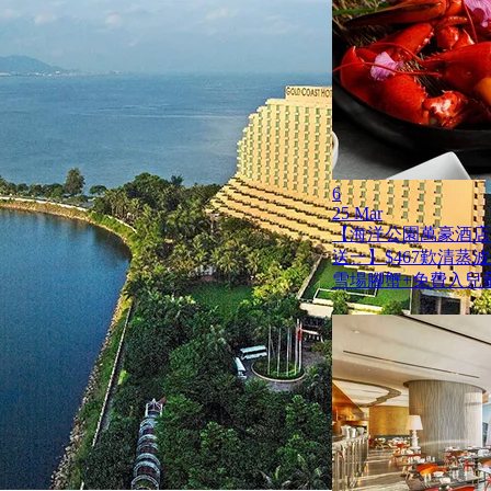
6
25 Mar
【海洋公園萬豪酒店
送一】$467歎清蒸
雪場腳蟹+免費入兒