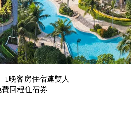
】1晚客房住宿連雙人
張免費回程住宿券