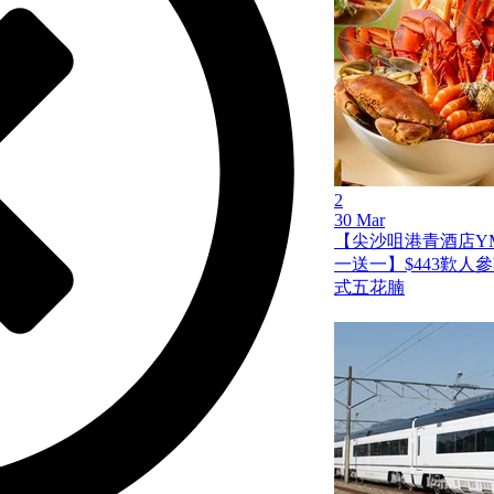
2
30 Mar
【尖沙咀港青酒店Y
一送一】$443歎人
式五花腩