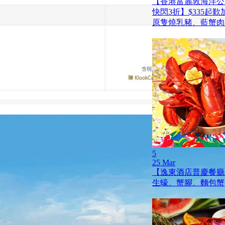
【香港富麗敦海洋公
快閃3折】$335起
原隻燒乳豬、藍蟹肉
5
25 Mar
【逸東酒店普慶餐廳
生蠔、蟹腳、麵包蟹