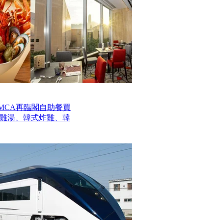
MCA再臨閣自助餐買
參雞湯、韓式炸雞、韓