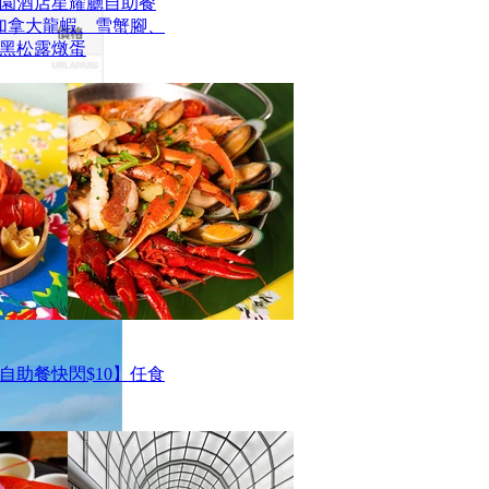
園酒店星耀廳自助餐
歎加拿大龍蝦、雪蟹腳、
黑松露燉蛋
自助餐快閃$10】任食