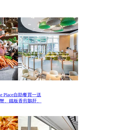
 Place自助餐買一送
毛蟹、鐵板香煎鵝肝、