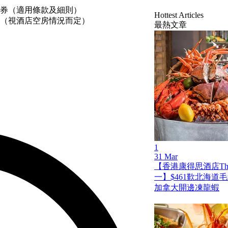
券（適用條款及細則）
Hottest Articles
程住宿（視酒店空房情況而定）
最熱文章
1
31 Mar
【香港康得思酒店The
一】$461歎北海道
加拿大開邊凍龍蝦