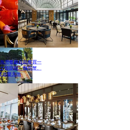
海灣餐廳自助餐買一
波士頓龍蝦、麵包蟹、
童遊樂天地