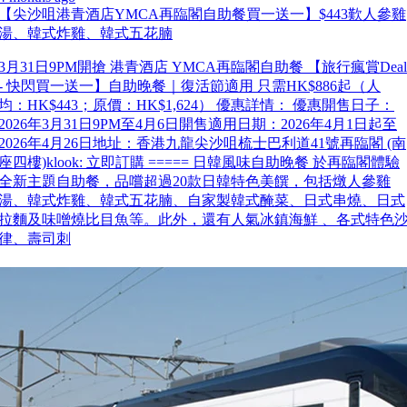
【尖沙咀港青酒店YMCA再臨閣自助餐買一送一】$443歎人參雞
湯、韓式炸雞、韓式五花腩
3月31日9PM開搶 港青酒店 YMCA再臨閣自助餐 【旅行瘋賞Deal
- 快閃買一送一】自助晚餐｜復活節適用 只需HK$886起（人
均：HK$443；原價：HK$1,624） 優惠詳情： 優惠開售日子：
2026年3月31日9PM至4月6日開售適用日期：2026年4月1日起至
2026年4月26日地址：香港九龍尖沙咀梳士巴利道41號再臨閣 (南
座四樓)klook: 立即訂購 ===== 日韓風味自助晚餐 於再臨閣體驗
全新主題自助餐，品嚐超過20款日韓特色美饌，包括燉人參雞
湯、韓式炸雞、韓式五花腩、自家製韓式醃菜、日式串燒、日式
拉麵及味噌燒比目魚等。此外，還有人氣冰鎮海鮮 、各式特色
律、壽司刺