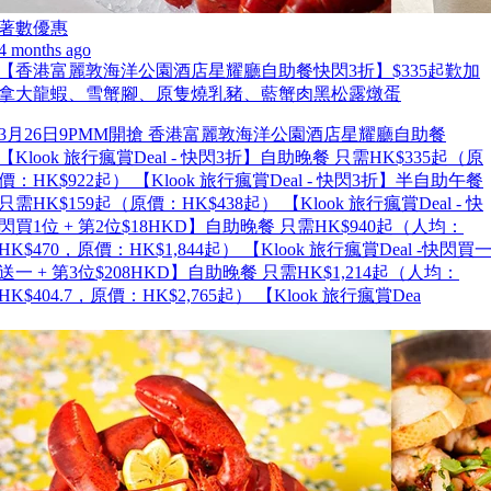
著數優惠
4 months ago
【香港富麗敦海洋公園酒店星耀廳自助餐快閃3折】$335起歎加
拿大龍蝦、雪蟹腳、原隻燒乳豬、藍蟹肉黑松露燉蛋
3月26日9PMM開搶 香港富麗敦海洋公園酒店星耀廳自助餐
【Klook 旅行瘋賞Deal - 快閃3折】自助晚餐 只需HK$335起（原
價：HK$922起） 【Klook 旅行瘋賞Deal - 快閃3折】半自助午餐
只需HK$159起（原價：HK$438起） 【Klook 旅行瘋賞Deal - 快
閃買1位 + 第2位$18HKD】自助晚餐 只需HK$940起（人均：
HK$470，原價：HK$1,844起） 【Klook 旅行瘋賞Deal -快閃買
送一 + 第3位$208HKD】自助晚餐 只需HK$1,214起（人均：
HK$404.7，原價：HK$2,765起） 【Klook 旅行瘋賞Dea