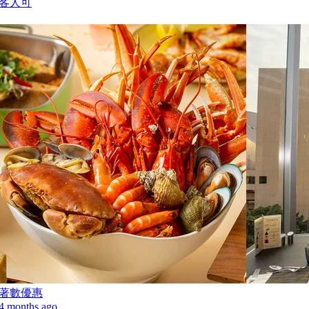
客人可
著數優惠
4 months ago