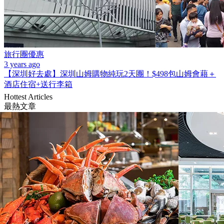
旅行團優惠
3 years ago
【深圳好去處】深圳山姆購物純玩2天團！$498包山姆會藉＋
酒店住宿+送行李箱
Hottest Articles
最熱文章