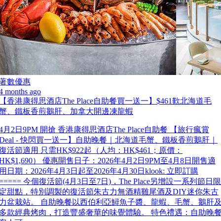
著數優惠
4 months ago
【香港康得思酒店The Place自助餐買一送一】$461歎北海道毛
蟹、鐵板香煎鵝肝、加拿大開邊凍龍蝦
4月2日9PM 開搶 香港康得思酒店The Place自助餐 【旅行瘋賞
Deal - 快閃買一送一】自助晚餐｜北海道毛蟹、鐵板香煎鵝肝｜
復活節適用 只需HK$922起（人均：HK$461；原價：
HK$1,690） 優惠開售日子：2026年4月2日9PM至4月8日開售適
用日期：2026年4月3日起至2026年4月30日klook: 立即訂購
===== 今個復活節(4月3日至7日)，The Place另增設一系列節日限
定甜點，特別調製的復活節朱古力無酒精雞尾酒及DIY迷你朱古
力盆栽站。 自助晚餐以西伯利亞鱘魚子醬、龍蝦、毛蟹、鵝肝
多款經典烤肉，打造豐盛奢華的味覺體驗。 特色禮遇：自助晚