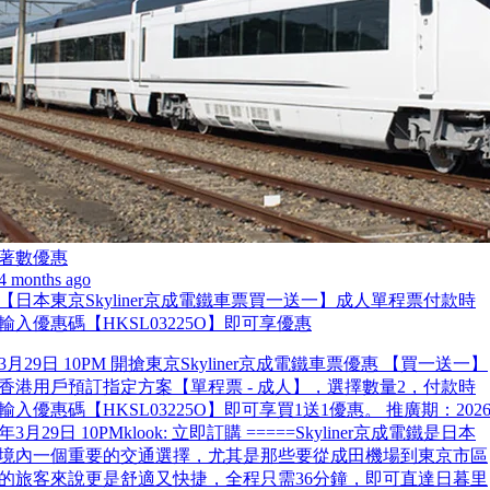
著數優惠
4 months ago
【日本東京Skyliner京成電鐵車票買一送一】成人單程票付款時
輸入優惠碼【HKSL03225O】即可享優惠
3月29日 10PM 開搶東京Skyliner京成電鐵車票優惠 【買一送一】
香港用戶預訂指定方案【單程票 - 成人】，選擇數量2，付款時
輸入優惠碼【HKSL03225O】即可享買1送1優惠。 推廣期：202
年3月29日 10PMklook: 立即訂購 =====Skyliner京成電鐵是日本
境內一個重要的交通選擇，尤其是那些要從成田機場到東京市區
的旅客來說更是舒適又快捷，全程只需36分鐘，即可直達日暮里