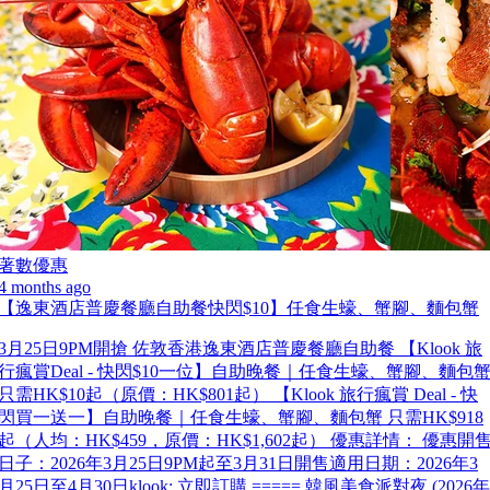
著數優惠
4 months ago
【逸東酒店普慶餐廳自助餐快閃$10】任食生蠔、蟹腳、麵包蟹
3月25日9PM開搶 佐敦香港逸東酒店普慶餐廳自助餐 【Klook 旅
行瘋賞Deal - 快閃$10一位】自助晚餐｜任食生蠔、蟹腳、麵包
只需HK$10起（原價：HK$801起） 【Klook 旅行瘋賞 Deal - 快
閃買一送一】自助晚餐｜任食生蠔、蟹腳、麵包蟹 只需HK$918
起（人均：HK$459，原價：HK$1,602起） 優惠詳情： 優惠開
日子：2026年3月25日9PM起至3月31日開售適用日期：2026年3
月25日至4月30日klook: 立即訂購 ===== 韓風美食派對夜 (2026年