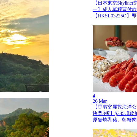
【日本東京Skylin
一】成人單程票付款
【HKSL03225O
4
26 Mar
【香港富麗敦海洋公
快閃3折】$335起
原隻燒乳豬、藍蟹肉