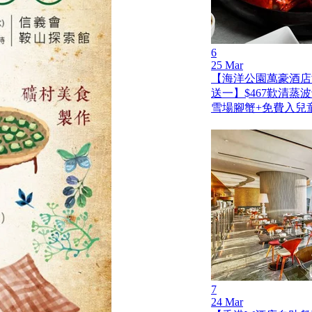
6
25 Mar
【海洋公園萬豪酒店
送一】$467歎清蒸
雪場腳蟹+免費入兒
7
24 Mar