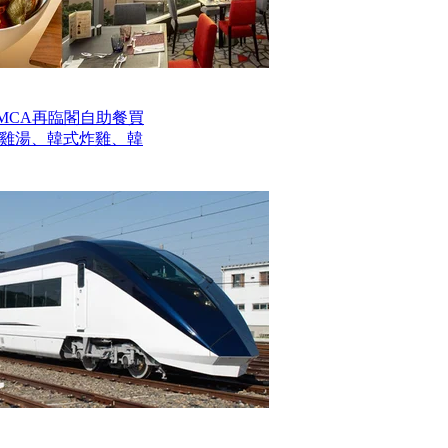
MCA再臨閣自助餐買
參雞湯、韓式炸雞、韓