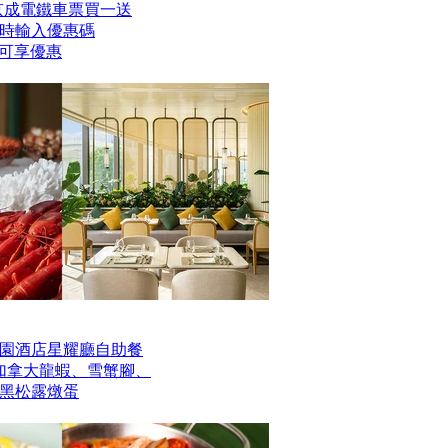
er京成電鐵車票買一送
時輸入優惠碼
】即可享優惠
園酒店星耀廳自助餐
歎加拿大龍蝦、雪蟹腳、
黑松露燉蛋