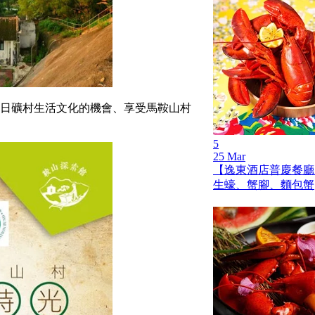
昔日礦村生活文化的機會、享受馬鞍山村
5
25 Mar
【逸東酒店普慶餐廳
生蠔、蟹腳、麵包蟹