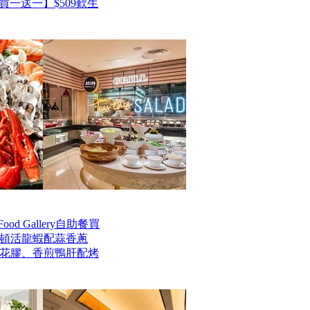
一送一】$509歎生
od Gallery自助餐買
士頓活龍蝦配蒜香蔥
花膠、香煎鴨肝配烤