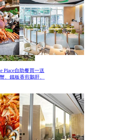
 Place自助餐買一送
毛蟹、鐵板香煎鵝肝、