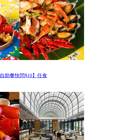
自助餐快閃$10】任食