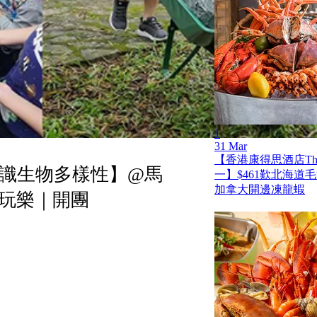
1
31 Mar
【香港康得思酒店The
識生物多樣性】@馬
一】$461歎北海道
加拿大開邊凍龍蝦
玩樂｜開團