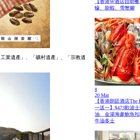
【香港W酒店自助餐買
蠔、龍蝦、雪蟹腳
「工業遺產」、「礦村遺產」、「宗教遺
8
20 Mar
【香港朗廷酒店The Fo
一送一】$473歎波
油、金湯海參鮑魚扣
牛油多士