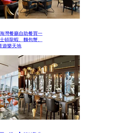
海灣餐廳自助餐買一
波士頓龍蝦、麵包蟹、
童遊樂天地