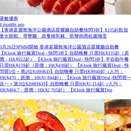
著數優惠
4 months ago
【香港富麗敦海洋公園酒店星耀廳自助餐快閃3折】$335起歎加
拿大龍蝦、雪蟹腳、原隻燒乳豬、藍蟹肉黑松露燉蛋
3月26日9PMM開搶 香港富麗敦海洋公園酒店星耀廳自助餐
【Klook 旅行瘋賞Deal - 快閃3折】自助晚餐 只需HK$335起（原
價：HK$922起） 【Klook 旅行瘋賞Deal - 快閃3折】半自助午餐
只需HK$159起（原價：HK$438起） 【Klook 旅行瘋賞Deal - 快
閃買1位 + 第2位$18HKD】自助晚餐 只需HK$940起（人均：
HK$470，原價：HK$1,844起） 【Klook 旅行瘋賞Deal -快閃買
送一 + 第3位$208HKD】自助晚餐 只需HK$1,214起（人均：
HK$404.7，原價：HK$2,765起） 【Klook 旅行瘋賞Dea