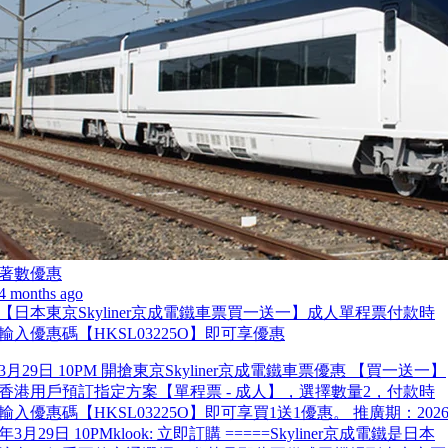
著數優惠
4 months ago
【日本東京Skyliner京成電鐵車票買一送一】成人單程票付款時
輸入優惠碼【HKSL03225O】即可享優惠
3月29日 10PM 開搶東京Skyliner京成電鐵車票優惠 【買一送一】
香港用戶預訂指定方案【單程票 - 成人】，選擇數量2，付款時
輸入優惠碼【HKSL03225O】即可享買1送1優惠。 推廣期：202
年3月29日 10PMklook: 立即訂購 =====Skyliner京成電鐵是日本