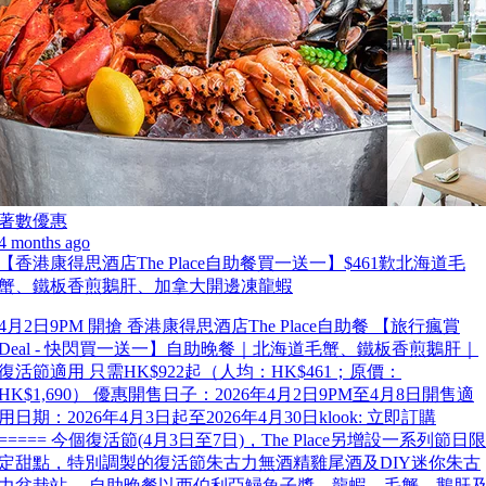
著數優惠
4 months ago
【香港康得思酒店The Place自助餐買一送一】$461歎北海道毛
蟹、鐵板香煎鵝肝、加拿大開邊凍龍蝦
4月2日9PM 開搶 香港康得思酒店The Place自助餐 【旅行瘋賞
Deal - 快閃買一送一】自助晚餐｜北海道毛蟹、鐵板香煎鵝肝｜
復活節適用 只需HK$922起（人均：HK$461；原價：
HK$1,690） 優惠開售日子：2026年4月2日9PM至4月8日開售適
用日期：2026年4月3日起至2026年4月30日klook: 立即訂購
===== 今個復活節(4月3日至7日)，The Place另增設一系列節日限
定甜點，特別調製的復活節朱古力無酒精雞尾酒及DIY迷你朱古
力盆栽站。 自助晚餐以西伯利亞鱘魚子醬、龍蝦、毛蟹、鵝肝