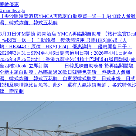
著數優惠
4 months ago
【尖沙咀港青酒店YMCA再臨閣自助餐買一送一】$443歎人參雞
湯、韓式炸雞、韓式五花腩
3月31日9PM開搶 港青酒店 YMCA再臨閣自助餐 【旅行瘋賞Deal
- 快閃買一送一】自助晚餐｜復活節適用 只需HK$886起（人
均：HK$443；原價：HK$1,624） 優惠詳情： 優惠開售日子：
2026年3月31日9PM至4月6日開售適用日期：2026年4月1日起至
2026年4月26日地址：香港九龍尖沙咀梳士巴利道41號再臨閣 (南
座四樓)klook: 立即訂購 ===== 日韓風味自助晚餐 於再臨閣體驗
全新主題自助餐，品嚐超過20款日韓特色美饌，包括燉人參雞
湯、韓式炸雞、韓式五花腩、自家製韓式醃菜、日式串燒、日式
拉麵及味噌燒比目魚等。此外，還有人氣冰鎮海鮮 、各式特色
律、壽司刺