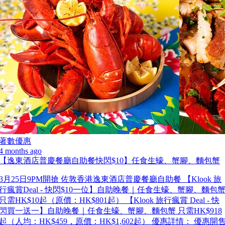
著數優惠
4 months ago
【逸東酒店普慶餐廳自助餐快閃$10】任食生蠔、蟹腳、麵包蟹
3月25日9PM開搶 佐敦香港逸東酒店普慶餐廳自助餐 【Klook 旅
行瘋賞Deal - 快閃$10一位】自助晚餐｜任食生蠔、蟹腳、麵包
只需HK$10起（原價：HK$801起） 【Klook 旅行瘋賞 Deal - 快
閃買一送一】自助晚餐｜任食生蠔、蟹腳、麵包蟹 只需HK$918
起（人均：HK$459，原價：HK$1,602起） 優惠詳情： 優惠開