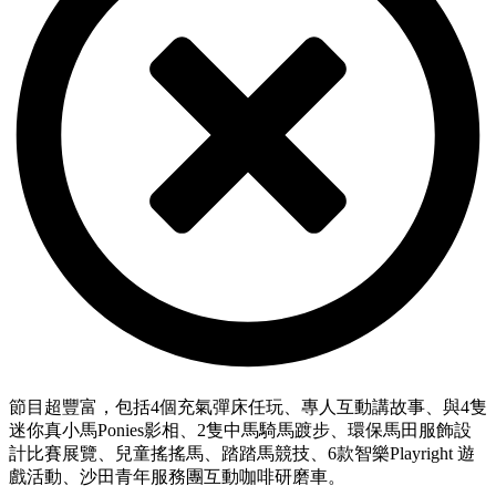
節目超豐富，包括4個充氣彈床任玩、專人互動講故事、與4隻
迷你真小馬Ponies影相、2隻中馬騎馬踱步、環保馬田服飾設
計比賽展覽、兒童搖搖馬、踏踏馬競技、6款智樂Playright 遊
戲活動、沙田青年服務團互動咖啡研磨車。