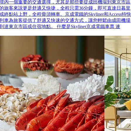
境內一個重要的交通選擇，尤其是那些要從成田機場到東京市區
的旅客來說更是舒適又快捷，全程只需36分鐘，即可直達日暮里
或終點站上野，全程毋須轉車。京成電鐵的Skyliner和Access特快
列車為旅客提供了舒適又快速的交通方式，讓您輕鬆由成田機場
到達東京市區或住宿地點。 什麼是Skyliner京成電鐵車票 連