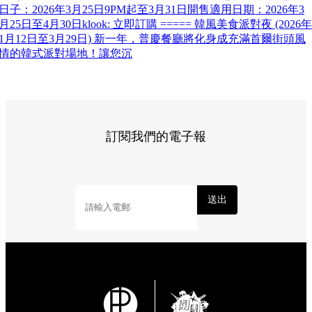
日子：2026年3月25日9PM起至3月31日開售適用日期：2026年3
月25日至4月30日klook: 立即訂購 ===== 韓風美食派對夜 (2026年
1月12日至3月29日) 新一年，普慶餐廳將化身成充滿首爾街頭風
情的韓式派對場地！讓您沉
訂閱我們的電子報
送出