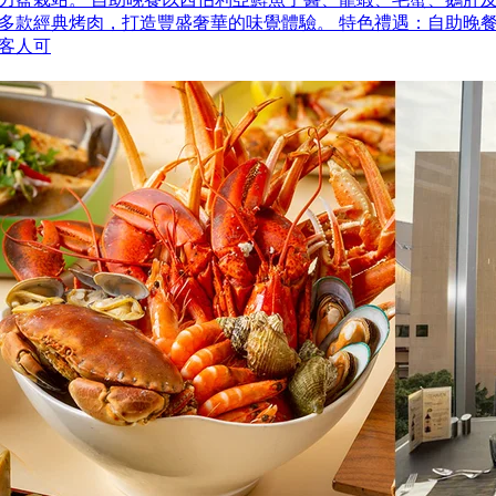
多款經典烤肉，打造豐盛奢華的味覺體驗。 特色禮遇：自助晚
客人可