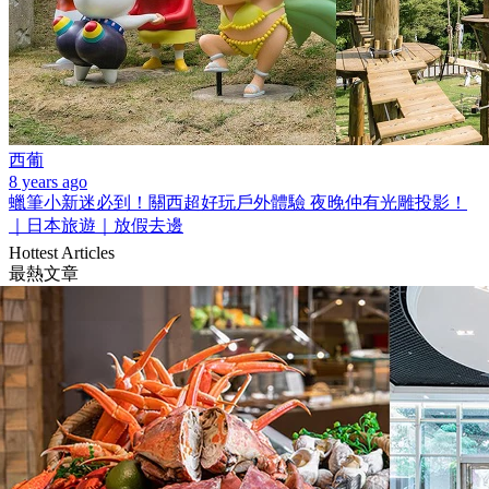
西葡
8 years ago
蠟筆小新迷必到！關西超好玩戶外體驗 夜晚仲有光雕投影！
｜日本旅遊｜放假去邊
Hottest Articles
最熱文章