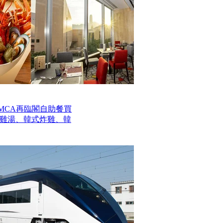
MCA再臨閣自助餐買
參雞湯、韓式炸雞、韓