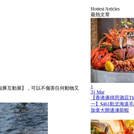
Hottest Articles
最熱文章
1
 鯨豚互動展】，可以不傷害任何動物又
31 Mar
【香港康得思酒店The
一】$461歎北海道
加拿大開邊凍龍蝦