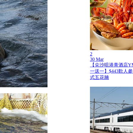
2
30 Mar
【尖沙咀港青酒店Y
一送一】$443歎人
式五花腩