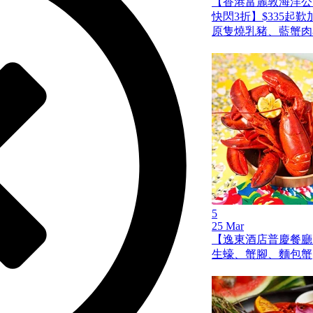
【香港富麗敦海洋公
快閃3折】$335起
原隻燒乳豬、藍蟹肉
5
25 Mar
【逸東酒店普慶餐廳
生蠔、蟹腳、麵包蟹