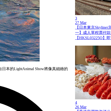
3
27 Mar
【日本東京Skylin
一】成人單程票付款
【HKSL03225O
ightAnimal Show將像真細緻的
4
26 Mar