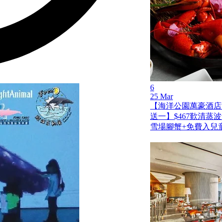
6
25 Mar
【海洋公園萬豪酒店
送一】$467歎清蒸
雪場腳蟹+免費入兒