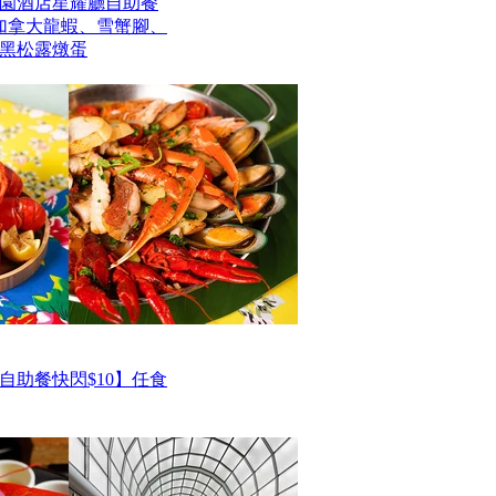
園酒店星耀廳自助餐
歎加拿大龍蝦、雪蟹腳、
黑松露燉蛋
自助餐快閃$10】任食