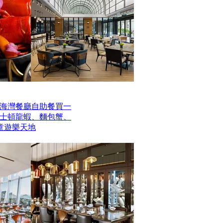
海灣餐廳自助餐買一
波士頓龍蝦、麵包蟹、
童遊樂天地