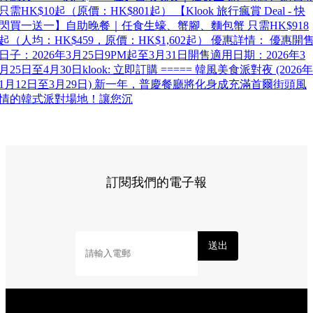
只需HK$10起（原價：HK$801起） 【Klook 旅行瘋賞 Deal - 快
閃買一送一】自助晚餐｜任食生蠔、蟹腳、麵包蟹 只需HK$918
起（人均：HK$459，原價：HK$1,602起） 優惠詳情： 優惠開
日子：2026年3月25日9PM起至3月31日開售適用日期：2026年3
月25日至4月30日klook: 立即訂購 ===== 韓風美食派對夜 (2026年
1月12日至3月29日) 新一年，普慶餐廳將化身成充滿首爾街頭風
情的韓式派對場地！讓您沉
訂閱我們的電子報
送出