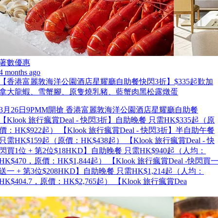
著數優惠
4 months ago
【香港富麗敦海洋公園酒店星耀廳自助餐快閃3折】$335起歎加
拿大龍蝦、雪蟹腳、原隻燒乳豬、藍蟹肉黑松露燉蛋
3月26日9PMM開搶 香港富麗敦海洋公園酒店星耀廳自助餐
【Klook 旅行瘋賞Deal - 快閃3折】自助晚餐 只需HK$335起（原
價：HK$922起） 【Klook 旅行瘋賞Deal - 快閃3折】半自助午餐
只需HK$159起（原價：HK$438起） 【Klook 旅行瘋賞Deal - 快
閃買1位 + 第2位$18HKD】自助晚餐 只需HK$940起（人均：
HK$470，原價：HK$1,844起） 【Klook 旅行瘋賞Deal -快閃買
送一 + 第3位$208HKD】自助晚餐 只需HK$1,214起（人均：
HK$404.7，原價：HK$2,765起） 【Klook 旅行瘋賞Dea