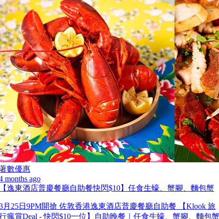
著數優惠
4 months ago
【逸東酒店普慶餐廳自助餐快閃$10】任食生蠔、蟹腳、麵包蟹
3月25日9PM開搶 佐敦香港逸東酒店普慶餐廳自助餐 【Klook 旅
行瘋賞Deal - 快閃$10一位】自助晚餐｜任食生蠔、蟹腳、麵包