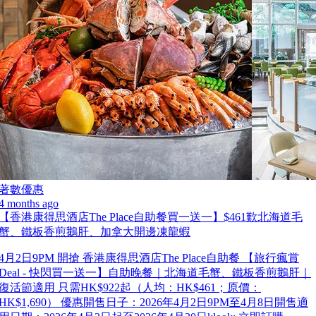
著數優惠
4 months ago
【香港康得思酒店The Place自助餐買一送一】$461歎北海道毛
蟹、鐵板香煎鵝肝、加拿大開邊凍龍蝦
4月2日9PM 開搶 香港康得思酒店The Place自助餐 【旅行瘋賞
Deal - 快閃買一送一】自助晚餐｜北海道毛蟹、鐵板香煎鵝肝｜
復活節適用 只需HK$922起（人均：HK$461；原價：
HK$1,690） 優惠開售日子：2026年4月2日9PM至4月8日開售適