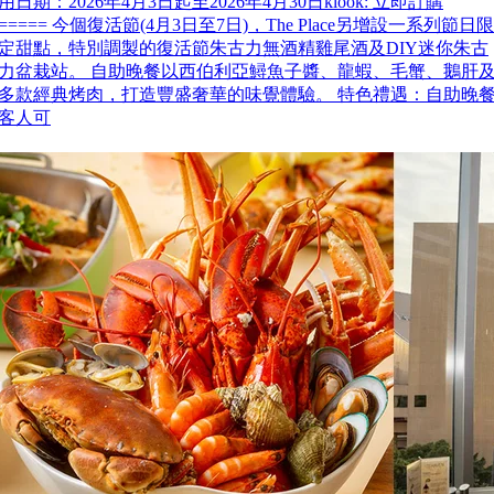
用日期：2026年4月3日起至2026年4月30日klook: 立即訂購
===== 今個復活節(4月3日至7日)，The Place另增設一系列節日限
定甜點，特別調製的復活節朱古力無酒精雞尾酒及DIY迷你朱古
力盆栽站。 自助晚餐以西伯利亞鱘魚子醬、龍蝦、毛蟹、鵝肝
多款經典烤肉，打造豐盛奢華的味覺體驗。 特色禮遇：自助晚
客人可