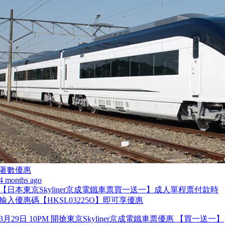
著數優惠
4 months ago
【日本東京Skyliner京成電鐵車票買一送一】成人單程票付款時
輸入優惠碼【HKSL03225O】即可享優惠
3月29日 10PM 開搶東京Skyliner京成電鐵車票優惠 【買一送一】