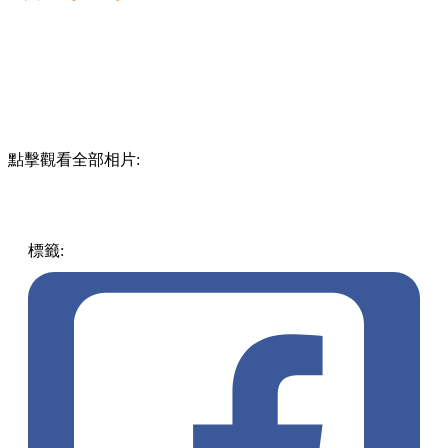
點擊觀看全部相片:
標籤:
開團
台灣
旅遊
暑假
親子
好去處
親子
柯南