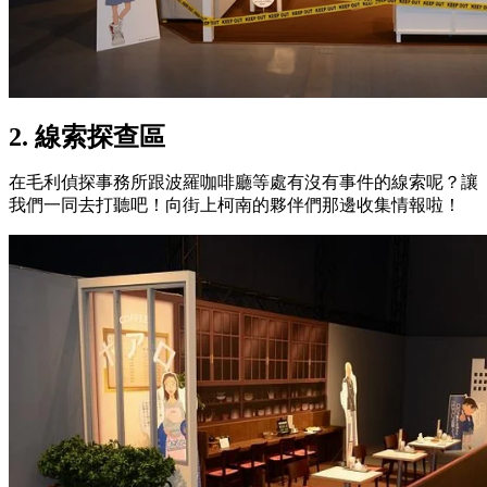
2. 線索探查區
在毛利偵探事務所跟波羅咖啡廳等處有沒有事件的線索呢？讓
我們一同去打聽吧！向街上柯南的夥伴們那邊收集情報啦！