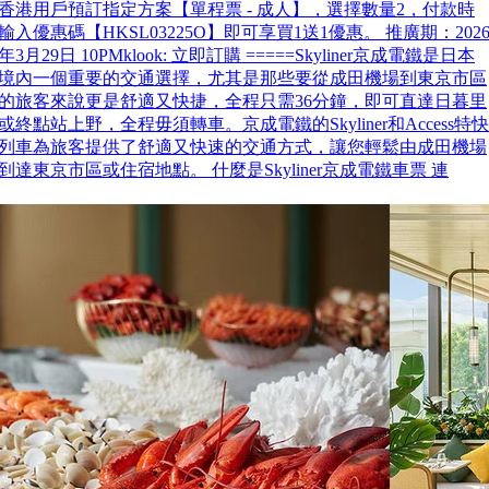
香港用戶預訂指定方案【單程票 - 成人】，選擇數量2，付款時
輸入優惠碼【HKSL03225O】即可享買1送1優惠。 推廣期：202
年3月29日 10PMklook: 立即訂購 =====Skyliner京成電鐵是日本
境內一個重要的交通選擇，尤其是那些要從成田機場到東京市區
的旅客來說更是舒適又快捷，全程只需36分鐘，即可直達日暮里
或終點站上野，全程毋須轉車。京成電鐵的Skyliner和Access特快
列車為旅客提供了舒適又快速的交通方式，讓您輕鬆由成田機場
到達東京市區或住宿地點。 什麼是Skyliner京成電鐵車票 連