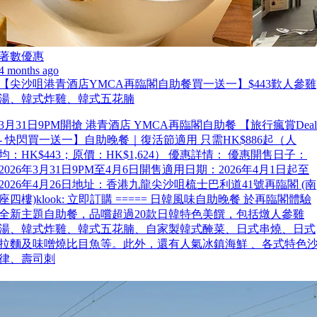
著數優惠
4 months ago
【尖沙咀港青酒店YMCA再臨閣自助餐買一送一】$443歎人參雞
湯、韓式炸雞、韓式五花腩
3月31日9PM開搶 港青酒店 YMCA再臨閣自助餐 【旅行瘋賞Deal
- 快閃買一送一】自助晚餐｜復活節適用 只需HK$886起（人
均：HK$443；原價：HK$1,624） 優惠詳情： 優惠開售日子：
2026年3月31日9PM至4月6日開售適用日期：2026年4月1日起至
2026年4月26日地址：香港九龍尖沙咀梳士巴利道41號再臨閣 (南
座四樓)klook: 立即訂購 ===== 日韓風味自助晚餐 於再臨閣體驗
全新主題自助餐，品嚐超過20款日韓特色美饌，包括燉人參雞
湯、韓式炸雞、韓式五花腩、自家製韓式醃菜、日式串燒、日式
拉麵及味噌燒比目魚等。此外，還有人氣冰鎮海鮮 、各式特色
律、壽司刺