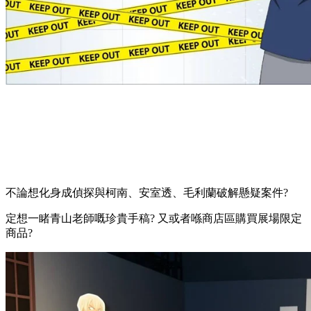
不論想化身成偵探與柯南、安室透、毛利蘭破解懸疑案件?
定想一睹青山老師嘅珍貴手稿? 又或者喺商店區購買展場限定
商品?