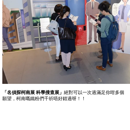
「名偵探柯南展 科學搜查展」
絕對可以一次過滿足你咁多個
願望，柯南嘅鐵粉們千祈唔好錯過呀！！