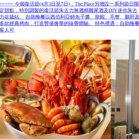
===== 今個復活節(4月3日至7日)，The Place另增設一系列節日限
定甜點，特別調製的復活節朱古力無酒精雞尾酒及DIY迷你朱古
力盆栽站。 自助晚餐以西伯利亞鱘魚子醬、龍蝦、毛蟹、鵝肝
多款經典烤肉，打造豐盛奢華的味覺體驗。 特色禮遇：自助晚
客人可