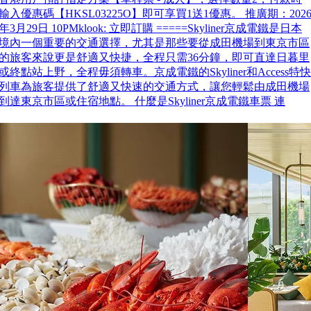
輸入優惠碼【HKSL03225O】即可享買1送1優惠。 推廣期：202
年3月29日 10PMklook: 立即訂購 =====Skyliner京成電鐵是日本
境內一個重要的交通選擇，尤其是那些要從成田機場到東京市區
的旅客來說更是舒適又快捷，全程只需36分鐘，即可直達日暮里
或終點站上野，全程毋須轉車。京成電鐵的Skyliner和Access特快
列車為旅客提供了舒適又快速的交通方式，讓您輕鬆由成田機場
到達東京市區或住宿地點。 什麼是Skyliner京成電鐵車票 連