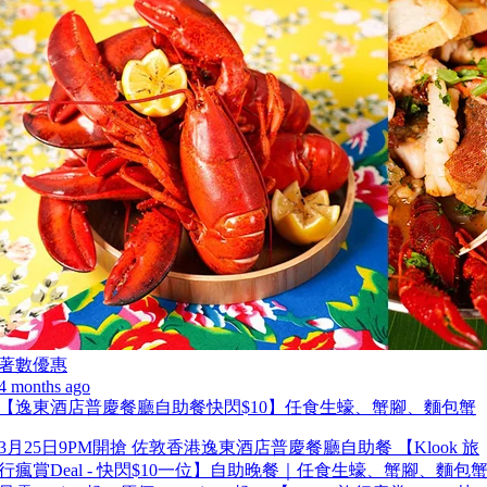
著數優惠
4 months ago
【逸東酒店普慶餐廳自助餐快閃$10】任食生蠔、蟹腳、麵包蟹
3月25日9PM開搶 佐敦香港逸東酒店普慶餐廳自助餐 【Klook 旅
行瘋賞Deal - 快閃$10一位】自助晚餐｜任食生蠔、蟹腳、麵包