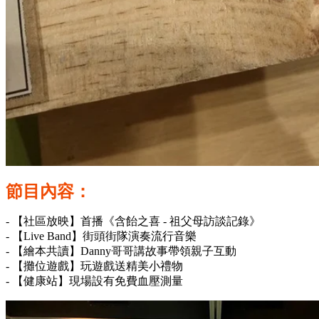
節目內容：
- 【社區放映】首播《含飴之喜 - 祖父母訪談記錄》
- 【Live Band】街頭街隊演奏流行音樂
- 【繪本共讀】Danny哥哥講故事帶領親子互動
- 【攤位遊戲】玩遊戲送精美小禮物
- 【健康站】現場設有免費血壓測量