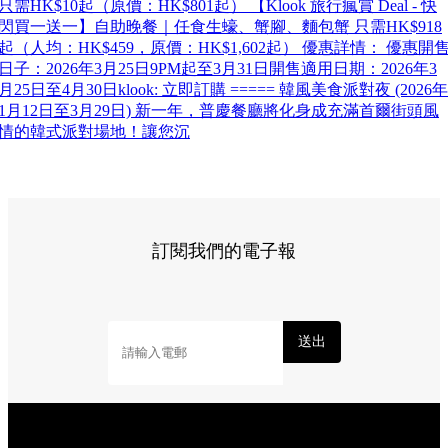
只需HK$10起（原價：HK$801起） 【Klook 旅行瘋賞 Deal - 快
閃買一送一】自助晚餐｜任食生蠔、蟹腳、麵包蟹 只需HK$918
起（人均：HK$459，原價：HK$1,602起） 優惠詳情： 優惠開
日子：2026年3月25日9PM起至3月31日開售適用日期：2026年3
月25日至4月30日klook: 立即訂購 ===== 韓風美食派對夜 (2026年
1月12日至3月29日) 新一年，普慶餐廳將化身成充滿首爾街頭風
情的韓式派對場地！讓您沉
訂閱我們的電子報
送出