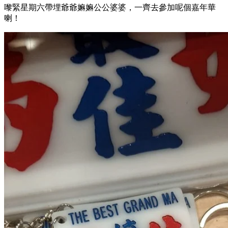
嚟緊星期六帶埋爺爺嫲嫲公公婆婆，一齊去參加呢個嘉年華
喇！