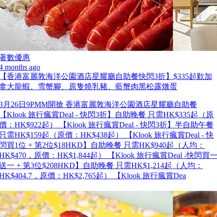
著數優惠
4 months ago
【香港富麗敦海洋公園酒店星耀廳自助餐快閃3折】$335起歎加
拿大龍蝦、雪蟹腳、原隻燒乳豬、藍蟹肉黑松露燉蛋
3月26日9PMM開搶 香港富麗敦海洋公園酒店星耀廳自助餐
【Klook 旅行瘋賞Deal - 快閃3折】自助晚餐 只需HK$335起（原
價：HK$922起） 【Klook 旅行瘋賞Deal - 快閃3折】半自助午餐
只需HK$159起（原價：HK$438起） 【Klook 旅行瘋賞Deal - 快
閃買1位 + 第2位$18HKD】自助晚餐 只需HK$940起（人均：
HK$470，原價：HK$1,844起） 【Klook 旅行瘋賞Deal -快閃買
送一 + 第3位$208HKD】自助晚餐 只需HK$1,214起（人均：
HK$404.7，原價：HK$2,765起） 【Klook 旅行瘋賞Dea