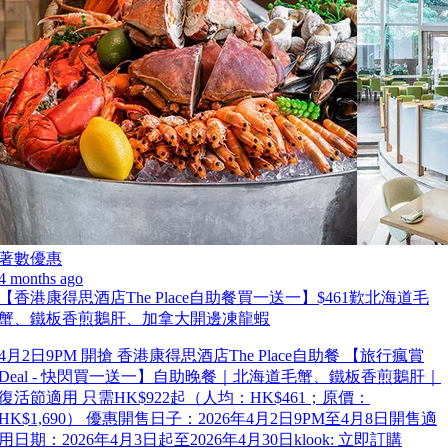
著數優惠
4 months ago
【香港康得思酒店The Place自助餐買一送一】$461歎北海道毛
蟹、鐵板香煎鵝肝、加拿大開邊凍龍蝦
4月2日9PM 開搶 香港康得思酒店The Place自助餐 【旅行瘋賞
Deal - 快閃買一送一】自助晚餐｜北海道毛蟹、鐵板香煎鵝肝｜
復活節適用 只需HK$922起（人均：HK$461；原價：
HK$1,690） 優惠開售日子：2026年4月2日9PM至4月8日開售適
用日期：2026年4月3日起至2026年4月30日klook: 立即訂購