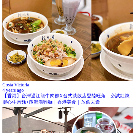
Costa Victoria
4 years ago
【香港】台灣過江龍牛肉麵X台式茶飲店登陸旺角，必試紅燒
腱心牛肉麵+燉濃湯雞麵｜香港美食｜放假去邊