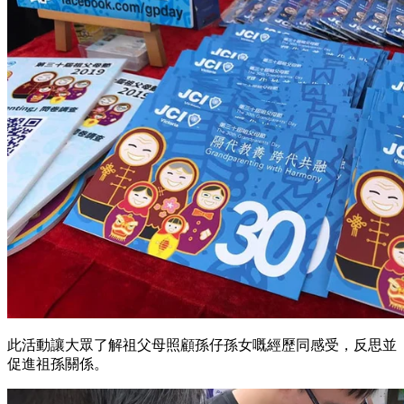
此活動讓大眾了解祖父母照顧孫仔孫女嘅經歷同感受，反思並
促進祖孫關係。