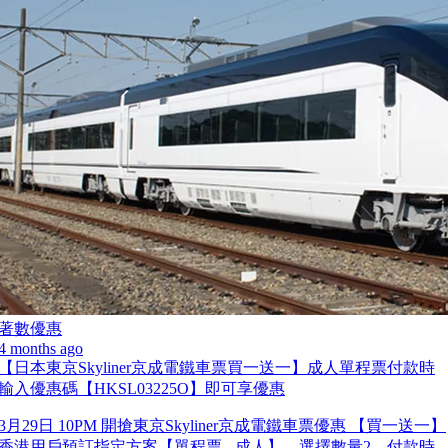
著數優惠
4 months ago
【日本東京Skyliner京成電鐵車票買一送一】成人單程票付款時
輸入優惠碼【HKSL03225O】即可享優惠
3月29日 10PM 開搶東京Skyliner京成電鐵車票優惠 【買一送一】
香港用戶預訂指定方案【單程票 - 成人】，選擇數量2，付款時