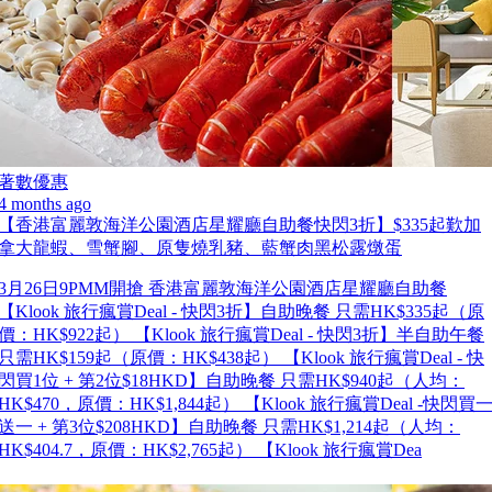
著數優惠
4 months ago
【香港富麗敦海洋公園酒店星耀廳自助餐快閃3折】$335起歎加
拿大龍蝦、雪蟹腳、原隻燒乳豬、藍蟹肉黑松露燉蛋
3月26日9PMM開搶 香港富麗敦海洋公園酒店星耀廳自助餐
【Klook 旅行瘋賞Deal - 快閃3折】自助晚餐 只需HK$335起（原
價：HK$922起） 【Klook 旅行瘋賞Deal - 快閃3折】半自助午餐
只需HK$159起（原價：HK$438起） 【Klook 旅行瘋賞Deal - 快
閃買1位 + 第2位$18HKD】自助晚餐 只需HK$940起（人均：
HK$470，原價：HK$1,844起） 【Klook 旅行瘋賞Deal -快閃買
送一 + 第3位$208HKD】自助晚餐 只需HK$1,214起（人均：
HK$404.7，原價：HK$2,765起） 【Klook 旅行瘋賞Dea