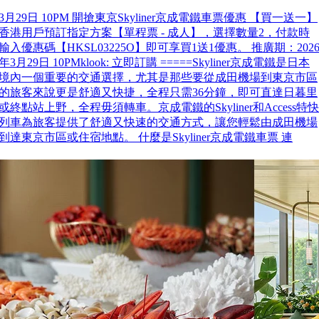
3月29日 10PM 開搶東京Skyliner京成電鐵車票優惠 【買一送一】
香港用戶預訂指定方案【單程票 - 成人】，選擇數量2，付款時
輸入優惠碼【HKSL03225O】即可享買1送1優惠。 推廣期：202
年3月29日 10PMklook: 立即訂購 =====Skyliner京成電鐵是日本
境內一個重要的交通選擇，尤其是那些要從成田機場到東京市區
的旅客來說更是舒適又快捷，全程只需36分鐘，即可直達日暮里
或終點站上野，全程毋須轉車。京成電鐵的Skyliner和Access特快
列車為旅客提供了舒適又快速的交通方式，讓您輕鬆由成田機場
到達東京市區或住宿地點。 什麼是Skyliner京成電鐵車票 連