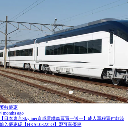
著數優惠
4 months ago
【日本東京Skyliner京成電鐵車票買一送一】成人單程票付款時
輸入優惠碼【HKSL03225O】即可享優惠