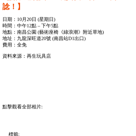
諗！】
日期：10月20日 (星期日)
時間：中午12點 – 下午5點
地點：南昌公園 (藝術座椅《綠浪潮》附近草地)
地址：九龍深旺道20號 (南昌站D1出口)
費用：全免
資料來源：再生玩具店
點擊觀看全部相片:
標籤:
開團
香港
玩具
玩樂
親子好去處
親子
連鎖店