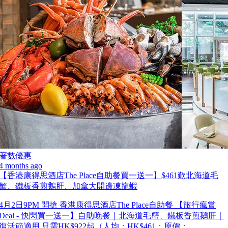
著數優惠
4 months ago
【香港康得思酒店The Place自助餐買一送一】$461歎北海道毛
蟹、鐵板香煎鵝肝、加拿大開邊凍龍蝦
4月2日9PM 開搶 香港康得思酒店The Place自助餐 【旅行瘋賞
Deal - 快閃買一送一】自助晚餐｜北海道毛蟹、鐵板香煎鵝肝｜
復活節適用 只需HK$922起（人均：HK$461；原價：