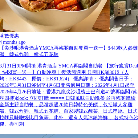
著數優惠
4 months ago
【尖沙咀港青酒店YMCA再臨閣自助餐買一送一】$443歎人參雞
湯、韓式炸雞、韓式五花腩
3月31日9PM開搶 港青酒店 YMCA再臨閣自助餐 【旅行瘋賞Deal
- 快閃買一送一】自助晚餐｜復活節適用 只需HK$886起（人
均：HK$443；原價：HK$1,624） 優惠詳情： 優惠開售日子：
2026年3月31日9PM至4月6日開售適用日期：2026年4月1日起至
2026年4月26日地址：香港九龍尖沙咀梳士巴利道41號再臨閣 (南
座四樓)klook: 立即訂購 ===== 日韓風味自助晚餐 於再臨閣體驗
全新主題自助餐，品嚐超過20款日韓特色美饌，包括燉人參雞
湯、韓式炸雞、韓式五花腩、自家製韓式醃菜、日式串燒、日式
拉麵及味噌燒比目魚等。此外，還有人氣冰鎮海鮮 、各式特色
律、壽司刺