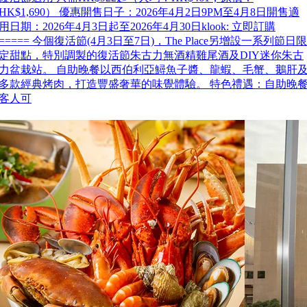
HK$1,690） 優惠開售日子：2026年4月2日9PM至4月8日開售適
用日期：2026年4月3日起至2026年4月30日klook: 立即訂購
===== 今個復活節(4月3日至7日)，The Place另增設一系列節日限
定甜點，特別調製的復活節朱古力無酒精雞尾酒及DIY迷你朱古
力盆栽站。 自助晚餐以西伯利亞鱘魚子醬、龍蝦、毛蟹、鵝肝
多款經典烤肉，打造豐盛奢華的味覺體驗。 特色禮遇：自助晚
客人可