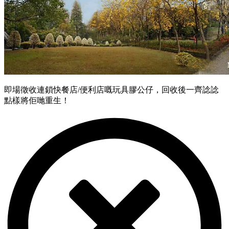
即場徵收連鎖快餐店/便利店嘅玩具膠公仔，回收後一齊諗諗
點樣將佢哋重生！