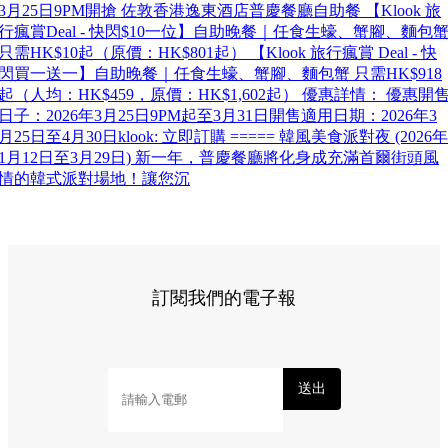
3月25日9PM開搶 佐敦香港逸東酒店普慶餐廳自助餐 【Klook 旅
行瘋賞Deal - 快閃$10一位】自助晚餐｜任食生蠔、蟹腳、麵包
只需HK$10起（原價：HK$801起） 【Klook 旅行瘋賞 Deal - 快
閃買一送一】自助晚餐｜任食生蠔、蟹腳、麵包蟹 只需HK$918
起（人均：HK$459，原價：HK$1,602起） 優惠詳情： 優惠開
日子：2026年3月25日9PM起至3月31日開售適用日期：2026年3
月25日至4月30日klook: 立即訂購 ===== 韓風美食派對夜 (2026年
1月12日至3月29日) 新一年，普慶餐廳將化身成充滿首爾街頭風
情的韓式派對場地！讓您沉
訂閱我們的電子報
送出