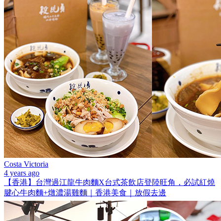
Costa Victoria
4 years ago
【香港】台灣過江龍牛肉麵X台式茶飲店登陸旺角，必試紅燒
腱心牛肉麵+燉濃湯雞麵｜香港美食｜放假去邊