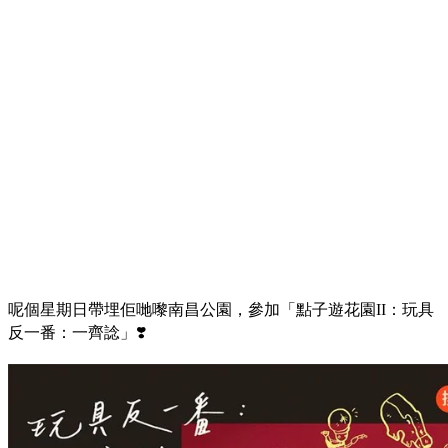
呢個星期日帶埋佢哋嚟南昌公園，參加「點子遊花園II：玩具
反一番：一齊諗」❣️