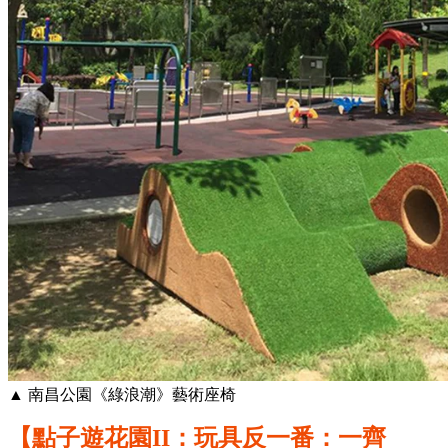
▲ 南昌公園《綠浪潮》藝術座椅
【點子遊花園II：玩具反一番：一齊