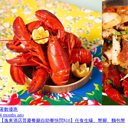
著數優惠
4 months ago
【逸東酒店普慶餐廳自助餐快閃$10】任食生蠔、蟹腳、麵包蟹