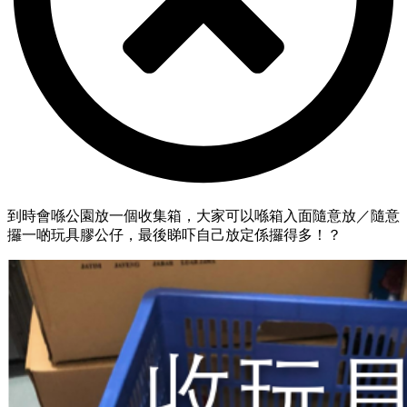
到時會喺公園放一個收集箱，大家可以喺箱入面隨意放／隨意
攞一啲玩具膠公仔，最後睇吓自己放定係攞得多！？