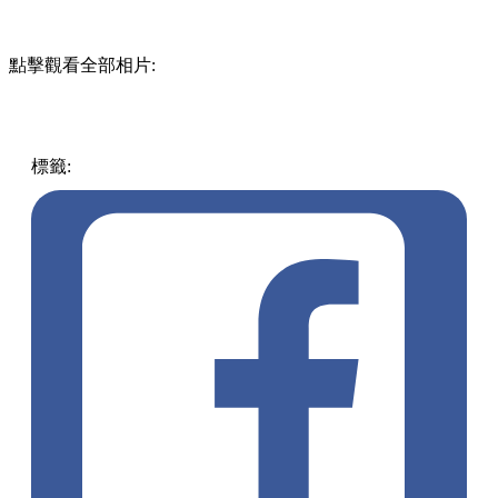
點擊觀看全部相片:
標籤:
開團
香港
親子
聖誕
好去處
派對
玩樂
親子
挪亞方舟