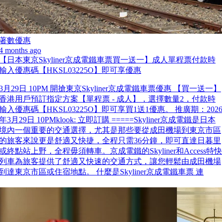
著數優惠
4 months ago
【日本東京Skyliner京成電鐵車票買一送一】成人單程票付款時
輸入優惠碼【HKSL03225O】即可享優惠
3月29日 10PM 開搶東京Skyliner京成電鐵車票優惠 【買一送一】
香港用戶預訂指定方案【單程票 - 成人】，選擇數量2，付款時
輸入優惠碼【HKSL03225O】即可享買1送1優惠。 推廣期：202
年3月29日 10PMklook: 立即訂購 =====Skyliner京成電鐵是日本
境內一個重要的交通選擇，尤其是那些要從成田機場到東京市區
的旅客來說更是舒適又快捷，全程只需36分鐘，即可直達日暮里
或終點站上野，全程毋須轉車。京成電鐵的Skyliner和Access特快
列車為旅客提供了舒適又快速的交通方式，讓您輕鬆由成田機場
到達東京市區或住宿地點。 什麼是Skyliner京成電鐵車票 連