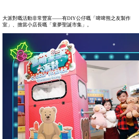
大派對嘅活動非常豐富——有DIY公仔嘅「啤啤熊之友製作
室」、擔當小店長嘅「童夢聖誕市集」。