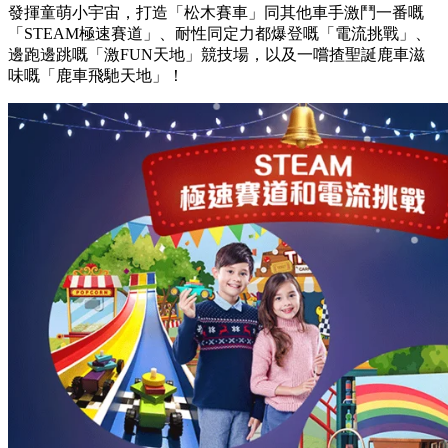
發揮童萌小宇宙，打造「松木賽車」同其他車手激鬥一番嘅
「STEAM極速賽道」、耐性同定力都爆登嘅「電流挑戰」、
邊跑邊跳嘅「激FUN天地」競技場，以及一嚐揸聖誕鹿車滋
味嘅「鹿車飛馳天地」！