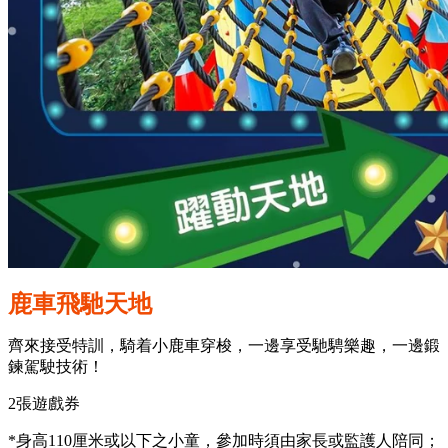
鹿車飛馳天地
齊來接受特訓，騎着小鹿車穿梭，一邊享受馳騁樂趣，一邊鍛
鍊駕駛技術！
2張遊戲券
*身高110厘米或以下之小童，參加時須由家長或監護人陪同；