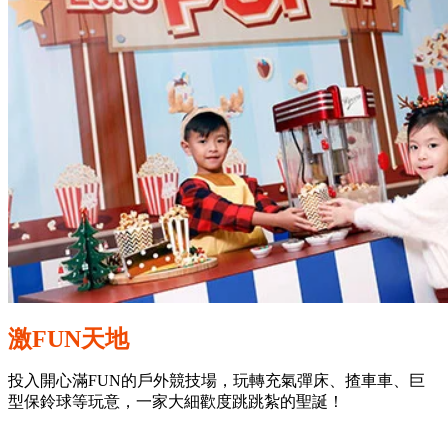
激FUN天地
投入開心滿FUN的戶外競技場，玩轉充氣彈床、揸車車、巨
型保鈴球等玩意，一家大細歡度跳跳紮的聖誕！