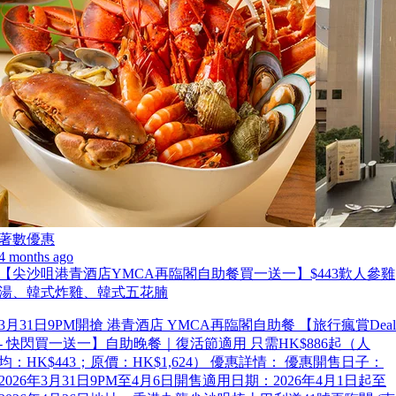
著數優惠
4 months ago
【尖沙咀港青酒店YMCA再臨閣自助餐買一送一】$443歎人參雞
湯、韓式炸雞、韓式五花腩
3月31日9PM開搶 港青酒店 YMCA再臨閣自助餐 【旅行瘋賞Deal
- 快閃買一送一】自助晚餐｜復活節適用 只需HK$886起（人
均：HK$443；原價：HK$1,624） 優惠詳情： 優惠開售日子：
2026年3月31日9PM至4月6日開售適用日期：2026年4月1日起至