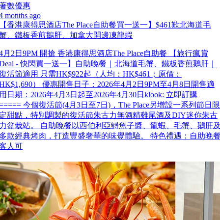
著數優惠
4 months ago
【香港康得思酒店The Place自助餐買一送一】$461歎北海道毛
蟹、鐵板香煎鵝肝、加拿大開邊凍龍蝦
4月2日9PM 開搶 香港康得思酒店The Place自助餐 【旅行瘋賞
Deal - 快閃買一送一】自助晚餐｜北海道毛蟹、鐵板香煎鵝肝｜
復活節適用 只需HK$922起（人均：HK$461；原價：
HK$1,690） 優惠開售日子：2026年4月2日9PM至4月8日開售適
用日期：2026年4月3日起至2026年4月30日klook: 立即訂購
===== 今個復活節(4月3日至7日)，The Place另增設一系列節日限
定甜點，特別調製的復活節朱古力無酒精雞尾酒及DIY迷你朱古
力盆栽站。 自助晚餐以西伯利亞鱘魚子醬、龍蝦、毛蟹、鵝肝
多款經典烤肉，打造豐盛奢華的味覺體驗。 特色禮遇：自助晚
客人可