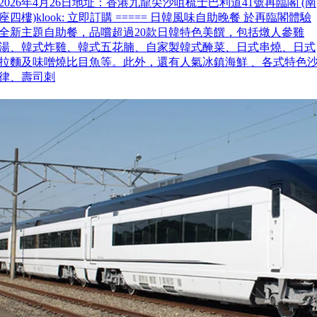
2026年4月26日地址：香港九龍尖沙咀梳士巴利道41號再臨閣 (南
座四樓)klook: 立即訂購 ===== 日韓風味自助晚餐 於再臨閣體驗
全新主題自助餐，品嚐超過20款日韓特色美饌，包括燉人參雞
湯、韓式炸雞、韓式五花腩、自家製韓式醃菜、日式串燒、日式
拉麵及味噌燒比目魚等。此外，還有人氣冰鎮海鮮 、各式特色
律、壽司刺