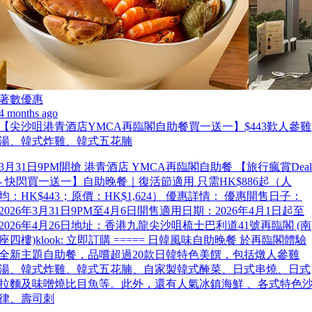
著數優惠
4 months ago
【尖沙咀港青酒店YMCA再臨閣自助餐買一送一】$443歎人參雞
湯、韓式炸雞、韓式五花腩
3月31日9PM開搶 港青酒店 YMCA再臨閣自助餐 【旅行瘋賞Deal
- 快閃買一送一】自助晚餐｜復活節適用 只需HK$886起（人
均：HK$443；原價：HK$1,624） 優惠詳情： 優惠開售日子：
2026年3月31日9PM至4月6日開售適用日期：2026年4月1日起至
2026年4月26日地址：香港九龍尖沙咀梳士巴利道41號再臨閣 (南
座四樓)klook: 立即訂購 ===== 日韓風味自助晚餐 於再臨閣體驗
全新主題自助餐，品嚐超過20款日韓特色美饌，包括燉人參雞
湯、韓式炸雞、韓式五花腩、自家製韓式醃菜、日式串燒、日式
拉麵及味噌燒比目魚等。此外，還有人氣冰鎮海鮮 、各式特色
律、壽司刺