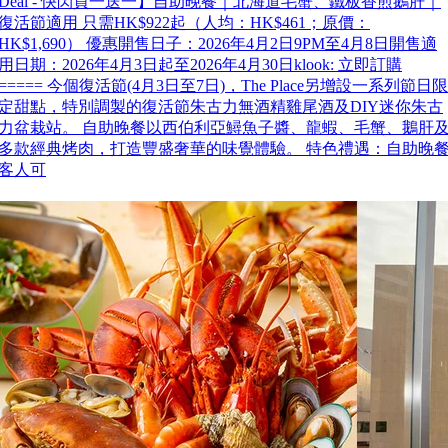
Deal - 快閃買一送一】自助晚餐｜北海道毛蟹、鐵板香煎鵝肝｜
復活節適用 只需HK$922起（人均：HK$461；原價：
HK$1,690） 優惠開售日子：2026年4月2日9PM至4月8日開售適
用日期：2026年4月3日起至2026年4月30日klook: 立即訂購
===== 今個復活節(4月3日至7日)，The Place另增設一系列節日限
定甜點，特別調製的復活節朱古力無酒精雞尾酒及DIY迷你朱古
力盆栽站。 自助晚餐以西伯利亞鱘魚子醬、龍蝦、毛蟹、鵝肝
多款經典烤肉，打造豐盛奢華的味覺體驗。 特色禮遇：自助晚
客人可