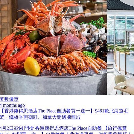
著數優惠
4 months ago
【香港康得思酒店The Place自助餐買一送一】$461歎北海道毛
蟹、鐵板香煎鵝肝、加拿大開邊凍龍蝦
4月2日9PM 開搶 香港康得思酒店The Place自助餐 【旅行瘋賞