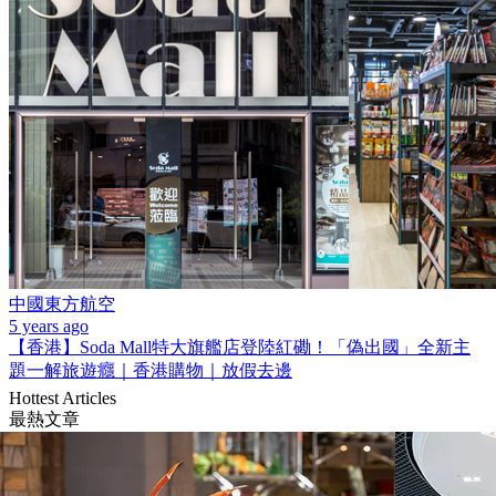
中國東方航空
5 years ago
【香港】Soda Mall特大旗艦店登陸紅磡！「偽出國」全新主
題一解旅遊癮｜香港購物｜放假去邊
Hottest Articles
最熱文章