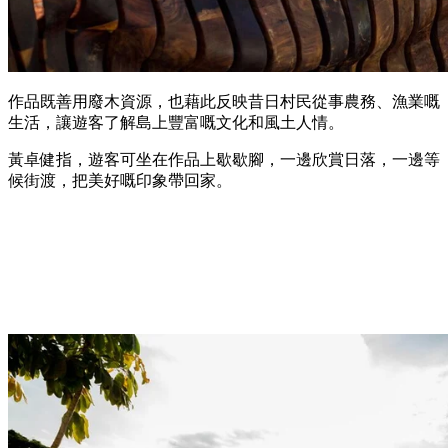
作品既善用廢木資源，也藉此反映昔日村民從事農務、漁業嘅
生活，讓遊客了解島上豐富嘅文化和風土人情。
黃卓健指，遊客可坐在作品上歇歇腳，一邊欣賞日落，一邊等
候街渡，把美好嘅印象帶回家。