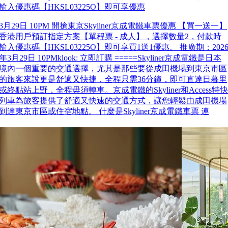
輸入優惠碼【HKSL03225O】即可享優惠
3月29日 10PM 開搶東京Skyliner京成電鐵車票優惠 【買一送一】
香港用戶預訂指定方案【單程票 - 成人】，選擇數量2，付款時
輸入優惠碼【HKSL03225O】即可享買1送1優惠。 推廣期：202
年3月29日 10PMklook: 立即訂購 =====Skyliner京成電鐵是日本
境內一個重要的交通選擇，尤其是那些要從成田機場到東京市區
的旅客來說更是舒適又快捷，全程只需36分鐘，即可直達日暮里
或終點站上野，全程毋須轉車。京成電鐵的Skyliner和Access特快
列車為旅客提供了舒適又快速的交通方式，讓您輕鬆由成田機場
到達東京市區或住宿地點。 什麼是Skyliner京成電鐵車票 連