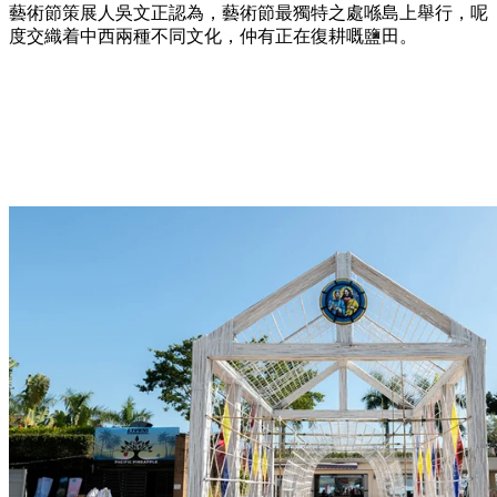
藝術節策展人吳文正認為，藝術節最獨特之處喺島上舉行，呢
度交織着中西兩種不同文化，仲有正在復耕嘅鹽田。