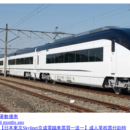
著數優惠
4 months ago
【日本東京Skyliner京成電鐵車票買一送一】成人單程票付款時