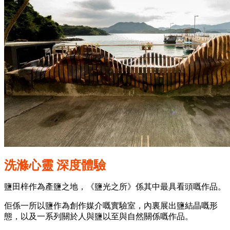
洗滌心靈 深度體驗
鹽田梓作為產鹽之地，《鹽光之所》係其中最具看頭嘅作品。
佢係一所以鹽作為創作媒介嘅實驗室，內裏展出鹽結晶嘅形
態，以及一系列關於人與鹽以至與自然關係嘅作品。