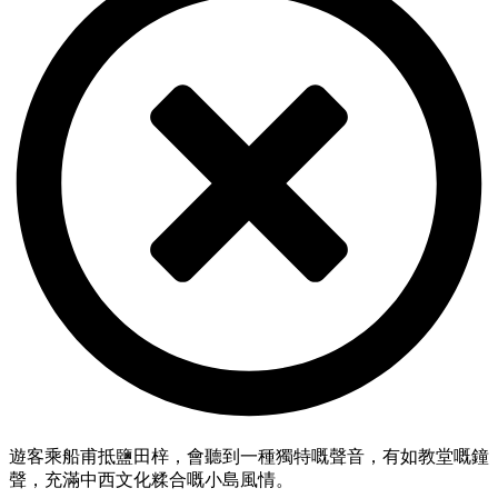
遊客乘船甫抵鹽田梓，會聽到一種獨特嘅聲音，有如教堂嘅鐘
聲，充滿中西文化糅合嘅小島風情。