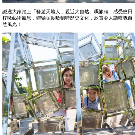
誠邀大家踏上「藝遊天地人，親近大自然」嘅旅程，感受鹽田
梓嘅藝術氣息，體驗呢度嘅獨特歷史文化，欣賞令人讚嘆嘅自
然風光！