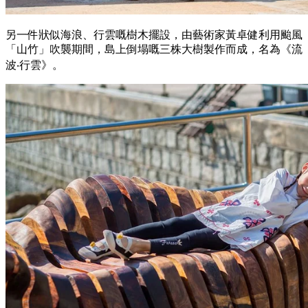
另一件狀似海浪、行雲嘅樹木擺設，由藝術家黃卓健利用颱風
「山竹」吹襲期間，島上倒塌嘅三株大樹製作而成，名為《流
波‧行雲》。