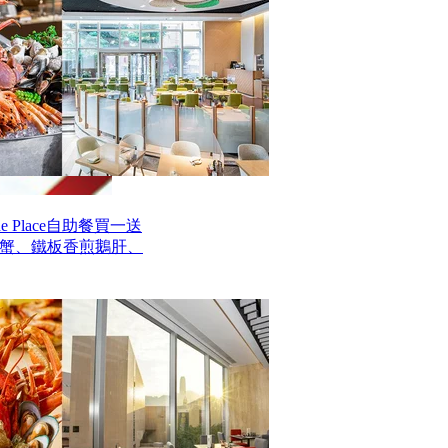
 Place自助餐買一送
毛蟹、鐵板香煎鵝肝、