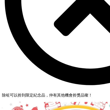
除咗可以拎到限定紀念品，仲有其他機會拎獎品㗎！