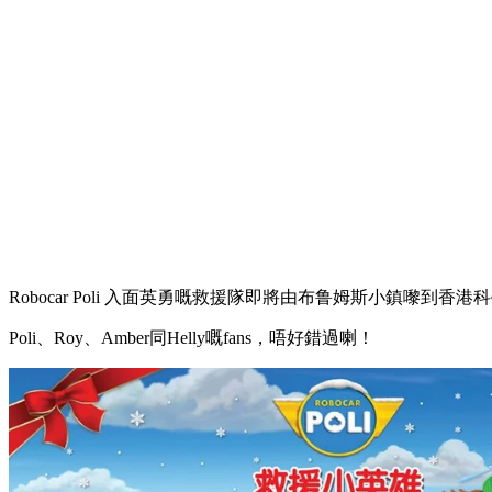
Robocar Poli 入面英勇嘅救援隊即將由布鲁姆斯小鎮嚟到
Poli、Roy、Amber同Helly嘅fans，唔好錯過喇！