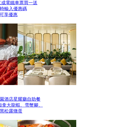
er京成電鐵車票買一送
時輸入優惠碼
】即可享優惠
園酒店星耀廳自助餐
歎加拿大龍蝦、雪蟹腳、
黑松露燉蛋