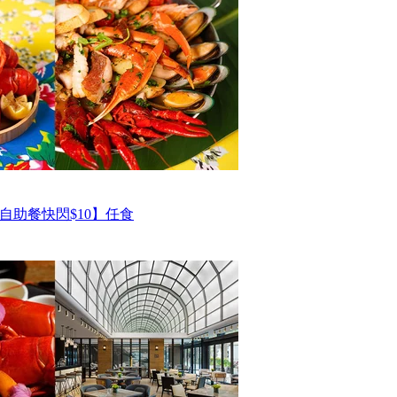
自助餐快閃$10】任食