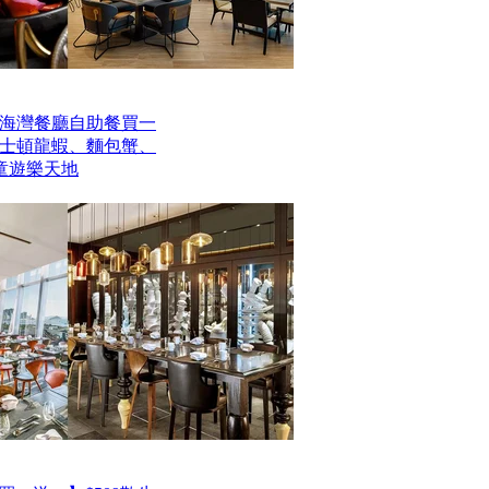
海灣餐廳自助餐買一
波士頓龍蝦、麵包蟹、
童遊樂天地