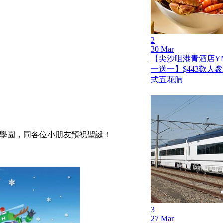
2
30 Mar
【尖沙咀港青酒店Y
一送一】$443歎人
式五花腩
香港科學園，同各位小朋友預祝聖誕！
3
27 Mar