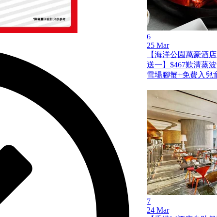
6
25 Mar
【海洋公園萬豪酒店
送一】$467歎清蒸
雪場腳蟹+免費入兒
7
24 Mar