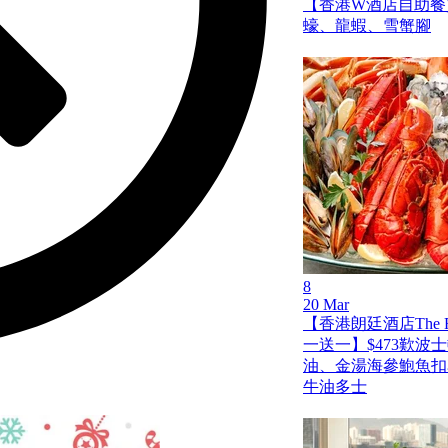
【香港W酒店自助餐買
蠔、龍蝦、雪蟹腳
8
20 Mar
【香港朗廷酒店The Fo
一送一】$473歎波
油、金湯海參鮑魚扣
牛油多士