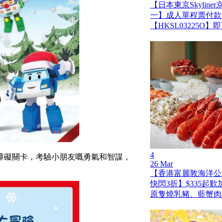
【日本東京Skylin
一】成人單程票付款
【HKSL03225O
4
個障礙關卡，考驗小朋友嘅勇氣和智謀，
26 Mar
【香港富麗敦海洋公
快閃3折】$335起
原隻燒乳豬、藍蟹肉