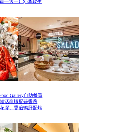
一送一】$509歎生
od Gallery自助餐買
士頓活龍蝦配蒜香蔥
花膠、香煎鴨肝配烤