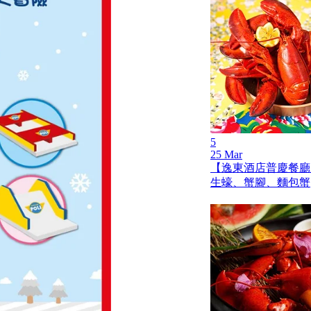
5
25 Mar
【逸東酒店普慶餐廳
生蠔、蟹腳、麵包蟹