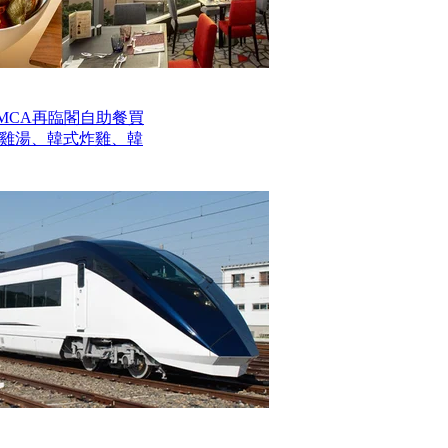
MCA再臨閣自助餐買
參雞湯、韓式炸雞、韓