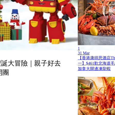
1
31 Mar
【香港康得思酒店The
 聖誕大冒險｜親子好去
一】$461歎北海道
加拿大開邊凍龍蝦
開團